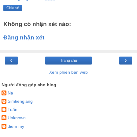
Chia sẻ
Không có nhận xét nào:
Đăng nhận xét
‹
›
Trang chủ
Xem phiên bản web
Người đóng góp cho blog
Na
Simtiengiang
Tuấn
Unknown
diem my