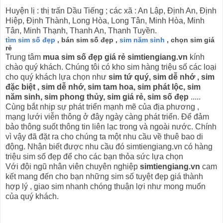
Huyện lị : thị trấn Dầu Tiếng ; các xã : An Lập, Định An, Định
Hiệp, Định Thành, Long Hòa, Long Tân, Minh Hòa, Minh
Tân, Minh Thạnh, Thanh An, Thanh Tuyền.
tìm sim số đẹp
, bán sim số đẹp ,
sim năm sinh
, chọn sim giá
rẻ
Trung tâm
mua sim số đẹp giá rẻ simtiengiang.vn
kính
chào quý khách. Chúng tôi có kho sim hàng triệu số các loại
cho quý khách lựa chọn như
sim tứ quý, sim dễ nhớ , sim
đặc biệt , sim dễ nhớ, sim tam hoa, sim phát lộc, sim
năm sinh, sim phong thủy, sim giá rẻ, sim số đẹp
.....
Cùng bắt nhịp sự phát triển mạnh mẽ của địa phương ,
mạng lưới viễn thông ở đây ngày càng phát triển. Để đảm
bảo thông suốt thông tin liên lạc trong và ngoài nước. Chính
vì vậy đã đặt ra cho chúng ta một nhu cầu về thuê bao di
động. Nhận biết được nhu cầu đó simtiengiang.vn có hàng
triệu sim số đẹp để cho các bạn thỏa sức lựa chọn
Với đội ngũ nhân viên chuyên nghiệp
simtiengiang.vn
cam
kết mang đến cho bạn những sim số tuyệt đẹp giá thành
hợp lý , giao sim nhanh chóng thuận lợi như mong muốn
của quý khách.