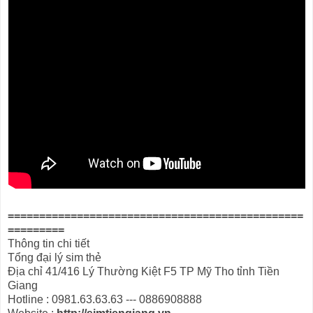
===============================================
=========
Thông tin chi tiết
Tổng đại lý sim thẻ
Địa chỉ 41/416 Lý Thường Kiệt F5 TP Mỹ Tho tỉnh Tiền
Giang
Hotline : 0981.63.63.63 --- 0886908888