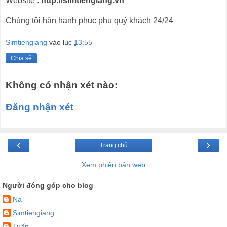
Website :
http://simtiengiang.vn
Chúng tôi hân hạnh phục phụ quý khách 24/24
Simtiengiang
vào lúc
13:55
Chia sẻ
Không có nhận xét nào:
Đăng nhận xét
‹
›
Trang chủ
Xem phiên bản web
Người đóng góp cho blog
Na
Simtiengiang
Tuấn