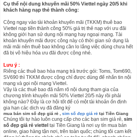
Cụ thể nội dung khuyến mãi 50% Viettel ngày 20/5 khi
khách hàng nạp thẻ thành công:
Cộng ngay vào tài khoản khuyến mãi (TKKM) thuê bao
Viettel nạp tiền thành công 50% giá trị thẻ nạp với ưu đãi
không giới hạn sử dụng nội mạng hay ngoại mạng. Tài
khoản khuyến mãi được công này có thời gian sử dụng là
mãi mãi nên thuê bao không cần lo lắng việc dùng chưa hết
đã bị vô hiệu hóa ưu đãi được cộng nhé.
Lưu ý :
Riêng các thuê bao hòa mạng trả trước gói: Toms, Tom690,
SV690 thì TKKM được cộng chỉ được dùng để nhắn tin nội
mạng và gọi nội mạng Viettel.
Vậy là các thuê bao đã nắm rõ nội dung tham gia của
chương trình khuyến mãi 50% Viettel 20/5 này rồi phải
không nào? Đây là cơ hội tốt để có một tài khoản ổn định
gia hạn các dịch vụ đã đăng ký
mua bán sim số đẹp giá rẻ ,
sim số đẹp giá rẻ
tại Tiền Giang
Chúng tôi tự hào luôn cung cấp cho các bạn sim giá rẻ,
sim
số đẹp giá rẻ viettel
tại Tiền Giang là nơi uy tín mua bán
online, giao hàng tận nơi, trên toàn quốc; chúng tôi cam kết