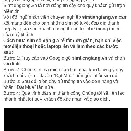
Simtiengiang.vn là nơi đáng tin cậy cho quý khách gửi trọn
niềm tin.
Với đội ngũ nhân viên chuyên nghiệp
simtiengiang.vn
cam
kết mang đến cho bạn những sim số tuyệt đẹp giá thành
hợp lý , giao sim nhanh chóng thuận lợi như mong muốn
của quý khách.
Cách mua sim số đẹp giá rẻ rất đơn giản, bạn chỉ việc
mở điện thoại hoặc laptop lên và làm theo các bước
sau:
Bước 1: Truy cập vào Google gõ
simtiengiang.vn
và chọn
vào link
Bước 2: Chọn sim mà mình cần tìm mua, khi đã ưng ý quý
khách chỉ việc click vào ''Đặt Mua" bên góc phải sim đó.
Bước 3: Sau đó, điền đầy đủ thông tin vào đơn hàng và
nhấn "Đặt Mua" lần nữa.
Bước 4: Quá trình đặt sim thành công Chúng tôi sẽ liên lạc
nhanh nhất tới quý khách để xác nhận và giao dịch.