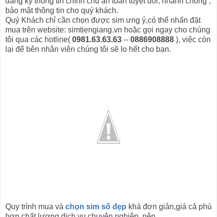
đăng ký thông tin chính chủ an toàn tuyệt đối, nhanh chóng ,
bảo mật thông tin cho quý khách.
Quý Khách chỉ cần chọn được sim ưng ý,có thể nhấn đặt
mua trên website: simtiengiang.vn hoặc gọi ngay cho chúng
tôi qua các hotline(
0981.63.63.63
--
0886908888
), việc còn
lại để bên nhân viên chúng tôi sẽ lo hết cho bạn.
Quy trình mua và
chọn sim số đẹp
khá đơn giản,giá cả phù
hợp,chất lượng dịch vụ chuyên nghiệp, nên