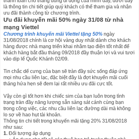
thanh toán cho tháng dùng di động của mình đấy, dưới đây
là thông tin chi tiết giúp quý khách có thể tham gia và nhận
ưu đãi thành công từ chương trình.
Ưu đãi khuyến mãi 50% ngày 31/08 từ nhà
mạng Viettel
Chương trình khuyến mãi Viettel tặng 50%
ngày
31/08/2018 chính là cơ hội vàng duy nhất dành cho khách
hàng được nhà mạng triển khai nhằm tạo điện tốt nhất để
khách hàng bắt đầu tháng 09/2018 đầy thuận lợi và vui tươi
vào dịp lể Quốc Khánh 02/09.
Tin chắc dế cưng của bạn sẽ tràn đầy sức sống đáp ứng
mọi nhu cầu liên lạc, đặc biệt đây là đợt khuyến mãi cuối
tháng hứa hẹn sẽ đem lại rất nhiều ưu đãi cực tốt.
Vậy còn gì tốt hơn khi chiếc sim của bạn luôn trong tình
trạng tràn đầy năng lượng sẵn sàng sát cánh cùng bạn
trong công việc, các nhu cầu liên lạc đường dài mà không
lo sợ về hao hụt tài khoản.
Thông tin chi tiết trong khuyến mãi tặng 20% 31/08/2018
như sau:
1.
Đối tượng áp dụng