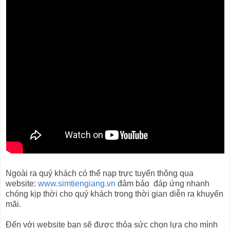
Ngoài ra quý khách có thể nạp trực tuyến thông qua
website:
www.simtiengiang.vn
đảm bảo đáp ứng nhanh
chóng kịp thời cho quý khách trong thời gian diễn ra khuyến
mãi.
Đến với website bạn sẽ được thỏa sức chọn lựa cho mình