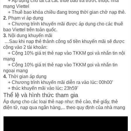
+ Áp dụng cho tất cả các thuê bao trả trước thuộc nhà
mạng Viettel
+ Thuê bao khóa chiều đang trong thời gian chờ nạp thẻ.
2.
Phạm vi áp dụng
+ Chương trình khuyến mãi được áp dụng cho các thuê
bao Viettel trên toàn quốc.
3.
Nội dung khuyến mãi
…Sau khi nạp thẻ thành công số tiền khuyến mãi sẽ được
cộng vào 2 tài khoản:
+ Cộng 10% giá trị thẻ nạp vào TKKM gọi và nhắn tin nội
mạng
+ Cộng 10% giá trị thẻ nạp vào TKKM gọi và nhắn tin
ngoại mạng
4.
Thời gian áp dụng
+ Chương trình khuyến mãi diễn ra vào lúc: 00h00’
+ thúc khuyến mãi vào lúc: 23h59’
Thể lệ và hình thức tham gia
Áp dụng cho các loại thẻ nạp như: thẻ cào, thẻ giấy, thẻ
điện tử, nạp qua ngân hàng,... theo quy định của nhà mạng