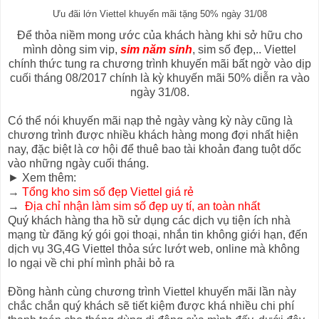
Ưu đãi lớn Viettel khuyến mãi tặng 50% ngày 31/08
Để thỏa niềm mong ước của khách hàng khi sở hữu cho
mình dòng sim vip,
sim năm sinh
, sim số đẹp,.. Viettel
chính thức tung ra chương trình khuyến mãi bất ngờ vào dịp
cuối tháng 08/2017 chính là kỳ khuyến mãi 50% diễn ra vào
ngày 31/08.
Có thể nói khuyến mãi nạp thẻ ngày vàng kỳ này cũng là
chương trình được nhiều khách hàng mong đợi nhất hiện
nay, đặc biệt là cơ hội để thuê bao tài khoản đang tuột dốc
vào những ngày cuối tháng.
► Xem thêm:
→
Tổng kho sim số đẹp Viettel giá rẻ
→
Địa chỉ nhận làm sim số đẹp uy tí, an toàn nhất
Quý khách hàng tha hồ sử dụng các dịch vụ tiện ích nhà
mạng từ đăng ký gói gọi thoại, nhắn tin không giới hạn, đến
dịch vụ 3G,4G Viettel thỏa sức lướt web, online mà không
lo ngại về chi phí mình phải bỏ ra
Đồng hành cùng chương trình Viettel khuyến mãi lần này
chắc chắn quý khách sẽ tiết kiệm được khá nhiều chi phí