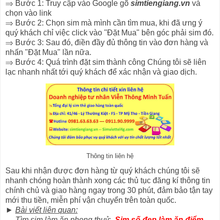
⇒ Bước 1: Truy cập vào Google gõ
simtiengiang.vn
và
chọn vào link
⇒ Bước 2: Chọn sim mà mình cần tìm mua, khi đã ưng ý
quý khách chỉ việc click vào ''Đặt Mua" bên góc phải sim đó.
⇒ Bước 3: Sau đó, điền đầy đủ thông tin vào đơn hàng và
nhấn "Đặt Mua" lần nữa.
⇒ Bước 4: Quá trình đặt sim thành công Chúng tôi sẽ liên
lạc nhanh nhất tới quý khách để xác nhận và giao dịch.
Thông tin liên hệ
Sau khi nhận được đơn hàng từ quý khách chúng tôi sẽ
nhanh chóng hoàn thành xong các thủ tục đăng kí thông tin
chính chủ và giao hàng ngay trong 30 phút, đảm bảo tận tay
mới thu tiền, miễn phí vận chuyển trên toàn quốc.
►
Bài viết liên quan:
→
Tìm sim làm ăn phong thuỷ
:
Sim số đẹp làm ăn điểm