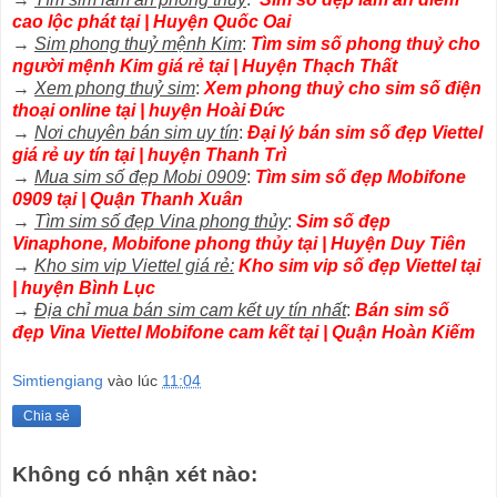
cao lộc phát tại | Huyện Quốc Oai
→
Sim phong thuỷ mệnh Kim
:
Tìm sim số phong thuỷ cho
người mệnh Kim giá rẻ tại | Huyện Thạch Thất
→
Xem phong thuỷ sim
:
Xem phong thuỷ cho sim số điện
thoại online tại | huyện Hoài Đức
→
Nơi chuyên bán sim uy tín
:
Đại lý bán sim số đẹp Viettel
giá rẻ uy tín tại | huyện Thanh Trì
→
Mua sim số đẹp Mobi 0909
:
Tìm sim số đẹp Mobifone
0909 tại | Quận Thanh Xuân
→
Tìm sim số đẹp Vina phong thủy
:
Sim số đẹp
Vinaphone, Mobifone phong thủy tại | Huyện Duy Tiên
→
Kho sim vip Viettel giá rẻ:
Kho sim vip số đẹp Viettel tại
| huyện Bình Lục
→
Địa chỉ mua bán sim cam kết uy tín nhất
:
Bán sim số
đẹp Vina Viettel Mobifone cam kết tại | Quận Hoàn Kiếm
Simtiengiang
vào lúc
11:04
Chia sẻ
Không có nhận xét nào: