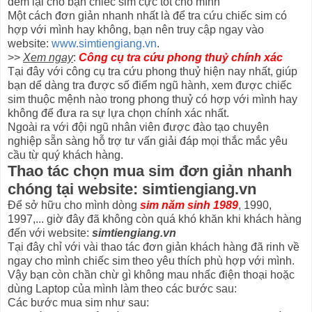
đem lại cho bạn chiếc sim cực tốt cho mình
Một cách đơn giản nhanh nhất là để tra cứu chiếc sim có
hợp với mình hay không, bạn nên truy cập ngay vào
website:
www.simtiengiang.vn
.
>>
Xem ngay
:
Công cụ tra cứu phong thuỷ chính xác
Tại đây với công cụ tra cứu phong thuỷ hiện nay nhất, giúp
bạn dể dàng tra được số điểm ngũ hành, xem được chiếc
sim thuộc mệnh nào trong phong thuỷ có hợp với mình hay
không để đưa ra sự lựa chọn chính xác nhất.
Ngoài ra với đội ngũ nhân viên được đào tạo chuyên
nghiệp sẵn sàng hỗ trợ tư vấn giải đáp mọi thắc mắc yêu
cầu từ quý khách hàng.
Thao tác chọn mua sim đơn giản nhanh
chóng tại website: simtiengiang.vn
Để sở hữu cho mình dòng
sim năm sinh 1989
, 1990,
1997,... giờ đây đã không còn quá khó khăn khi khách hàng
đến với website:
simtiengiang.vn
Tại đây chỉ với vài thao tác đơn giản khách hàng đã rinh về
ngay cho mình chiếc sim theo yêu thích phù hợp với mình.
Vậy bạn còn chần chừ gì không mau nhấc điện thoại hoặc
dùng Laptop của mình làm theo các bước sau:
Các bước mua sim như sau: