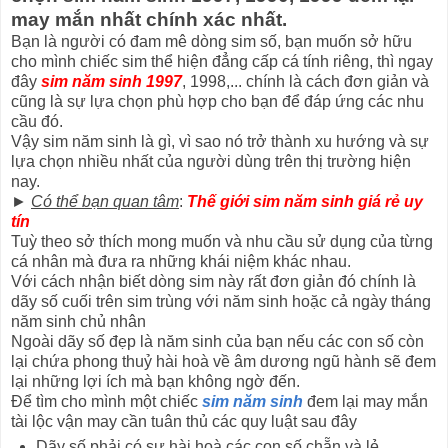
may mắn nhất chính xác nhất.
Bạn là người có đam mê dòng sim số, bạn muốn sở hữu
cho mình chiếc sim thể hiện đẳng cấp cá tính riêng, thì ngay
đây
sim năm sinh 1997
, 1998,... chính là cách đơn giản và
cũng là sự lựa chọn phù hợp cho bạn để đáp ứng các nhu
cầu đó.
Vậy sim năm sinh là gì, vì sao nó trở thành xu hướng và sự
lựa chọn nhiều nhất của người dùng trên thị trường hiện
nay.
►
Có thể bạn quan tâm
:
Thế giới sim năm sinh giá rẻ uy
tín
Tuỳ theo sở thích mong muốn và nhu cầu sử dụng của từng
cá nhân mà đưa ra những khái niệm khác nhau.
Với cách nhận biết dòng sim này rất đơn giản đó chính là
dãy số cuối trên sim trùng với năm sinh hoặc cả ngày tháng
năm sinh chủ nhân
Ngoài dãy số đẹp là năm sinh của bạn nếu các con số còn
lại chứa phong thuỷ hài hoà về âm dương ngũ hành sẽ đem
lại những lợi ích mà bạn không ngờ đến.
Để tìm cho mình một chiếc
sim năm sinh
đem lại may mắn
tài lộc vận may cần tuân thủ các quy luật sau đây
Dãy số phải có sự hài hoà các con số chẵn và lẻ