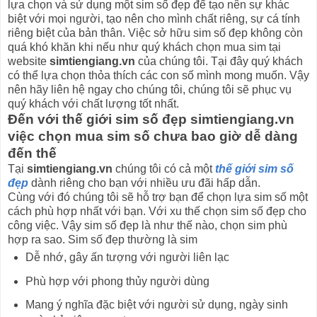
lựa chọn và sử dụng một sim số đẹp để tạo nên sự khác
biệt với mọi người, tạo nên cho mình chất riêng, sự cá tính
riêng biệt của bản thân. Việc sở hữu sim số đẹp không còn
quá khó khăn khi nếu như quý khách chọn mua sim tại
website
simtiengiang.vn
của chúng tôi. Tại đây quý khách
có thể lựa chọn thỏa thích các con số mình mong muốn. Vậy
nên hãy liên hệ ngay cho chúng tôi, chúng tôi sẽ phục vụ
quý khách với chất lượng tốt nhất.
Đến với thế giới sim số đẹp simtiengiang.vn
việc chọn mua sim số chưa bao giờ dễ dàng
đến thế
Tại
simtiengiang.vn
chúng tôi có cả một
thế giới sim số
đẹp
dành riêng cho bạn với nhiều ưu đãi hấp dẫn.
Cùng với đó chúng tôi sẽ hỗ trợ bạn để chọn lựa sim số một
cách phù hợp nhất với bạn. Với xu thế chọn sim số đẹp cho
công việc. Vậy sim số đẹp là như thế nào, chọn sim phù
hợp ra sao. Sim số đẹp thường là sim
Dễ nhớ, gây ấn tượng với người liên lạc
Phù hợp với phong thủy người dùng
Mang ý nghĩa đặc biệt với người sử dụng, ngày sinh