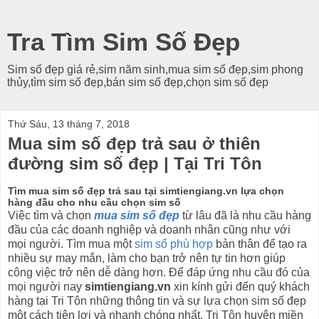
Tra Tìm Sim Số Đẹp
Sim số đẹp giá rẻ,sim năm sinh,mua sim số đẹp,sim phong
thủy,tìm sim số đẹp,bán sim số đẹp,chọn sim số đẹp
Thứ Sáu, 13 tháng 7, 2018
Mua sim số đẹp trả sau ở thiên
đường sim số đẹp | Tại Tri Tôn
Tìm mua sim số đẹp trả sau tại simtiengiang.vn lựa chọn
hàng đầu cho nhu cầu chọn sim số
Việc tìm và chọn
mua sim số đẹp
từ lâu đã là nhu cầu hàng
đầu của các doanh nghiệp và doanh nhân cũng như với
mọi người. Tìm mua một
sim số phù hợp
bản thân để tạo ra
nhiều sự may mắn, làm cho bạn trở nên tự tin hơn giúp
công việc trở nên dễ dàng hơn. Để đáp ứng nhu cầu đó của
mọi người nay
simtiengiang.vn
xin kính gửi đến quý khách
hàng tại Tri Tôn những thông tin và sự lựa chọn sim số đẹp
một cách tiện lợi và nhanh chóng nhất. Tri Tôn huyện miền