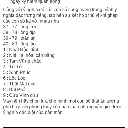
ngày kỷ niệm quan trọng
Cùng với ý nghĩa đó các con số cũng mang trong mình ý
nghĩa đặc trưng riêng, tạo nên sự kết hợp thú vị khi ghép
các con số lại với nhau như.
37 - 77 : ông trời
38 - 78 : ông địa
39 - 79 : thần tài
40 - 80 : ông táo
1 : Nhất Độc, đỉnh
2 : Nhị Hài hòa, cân bằng
3 : Tam Vững chắc
4 : Tứ Tử
5 : Sinh Phúc
6 : Lộc Lộc
7 : Thất Mất mát
8 : Bát Phát
9 : Cửu Vĩnh cửu
Vậy nên hãy chọn lựa cho mình một con số thật ấn tượng
phù hợp với phong thủy của bản thân nhưng vẫn giữ được
ý nghĩa đặc biệt của bản thân.