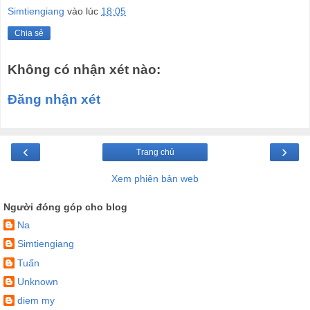
Simtiengiang
vào lúc
18:05
Chia sẻ
Không có nhận xét nào:
Đăng nhận xét
‹
›
Trang chủ
Xem phiên bản web
Người đóng góp cho blog
Na
Simtiengiang
Tuấn
Unknown
diem my