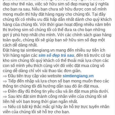
đẹp như thế nào, việc sở hữu sim số đẹp mang lại ý nghĩa
cho bạn ra sau. Nếu bạn chưa sở hữu được con số mình
mong muốn thì hãy đặt hàng ngay cho chúng tôi. Tại đây
chúng tôi có nhiều ưu đãi hấp dẫn nhất dành cho quý khách
hàng của chúng tôi. Với thời gian hoạt động nhiều năm trên
thị trường sim số chúng tôi có thể đưa ra cho bạn những
gợi ý phù hợp nhất cho mình. Với các chính sách giao hàng
toàn quốc, chúng tôi sẽ giúp bạn sở hữu sim số đẹp một
cách dễ dàng nhất.
Đặt hàng tại simtiengiang.vn mang đến nhiều sự tiện ích
Với hàng ngàn các
sim số đẹp trả sau
, đến trả trước có tại
kho sim chúng tôi quý khách có thể thoải mái lựa chọn các
con số mình yêu thích cùng với đó việc đặt mua cũng vô
cùng dễ dàng chỉ với vài thao tác đơn giản.
⇒ Đầu tiên truy cập vào website
simtiengiang.vn
⇒ Tiếp đến nhập và lựa chọn số bạn mong muốn theo các
thông tin chúng tôi đã hướng dẫn sau đó ấn đặt mua.
⇒ Điền đầy đủ thông tin yêu cầu và ấn đặt mua phía dưới.
⇒ Sau khi đặt sim thành công nhân viên của chúng tôi sẽ
liên hệ với bạn trong thời gian ngắn nhất.
⇒ Nếu có bất kỳ thắc mắc gì hãy ấn hỗ trợ trực tuyến nhân
viên của chúng tôi sẽ hỗ trợ cho bạn.