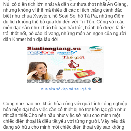
Núi có diện tích lớn nhất và dân cư thưa thớt nhất An Giang,
nhưng không vì thế mà thiếu đi các di tích thắng cảnh đặc
biệt như chùa Xvayton, hồ Soài So, hồ Tà Pạ, những điểm
du lịch không thể bỏ qua khi đến với Tri Tôn. Cùng với các
món đặc sản như cháo bò nặn trái trúc, bánh bò được là từ
trái thốt nốt, bò xào lá vang, những món ăn ngon của người
dân Khmer bản địa lâu đời.
Mua sim số đẹp trả sau giá rẻ
Cũng như bao nơi khác hòa cùng với quá trình công nghiệp
hóa hiện đại hóa việc cần có thiết bị hỗ trợ liên lạc gần như
rất cần thiết.Cho nên hầu như việc sở hữu cho mình một
chiếc điện thoại là điều tất yếu với từng người. Vậy nếu đã
đang sở hữu cho mình một chiếc điện thoại vậy sao không