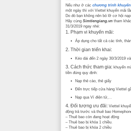
Nếu như ở các
chương trình khuyến
một ngày thì với Viettel khuyến mãi l
Do đó bạn không nên bỏ lỡ cơ hội nạp
Hãy cùng
Simtiengiang.vn
tham khảo 
31/3/2019 ngay nhé:
1. Phạm vi khuyến mãi:
Áp dụng cho tất cả các tỉnh, thà
2. Thời gian triển khai:
Kéo dài đến 2 ngày 30/3/2019 và
3. Cách thức tham gia:
khuyến mãi
tiền đúng quy định:
Nạp thẻ cào, thẻ giấy
Đến trực tiếp cửa hàng Viettel g
Nạp qua Ví điện tử,...
4. Đối tượng ưu đãi:
Viettel khuy
động trả trước và thuê bao Homephone
– Thuê bao còn đang hoạt động
– Thuê bao bị khóa 1 chiều.
– Thuê bao bị khóa 2 chiều