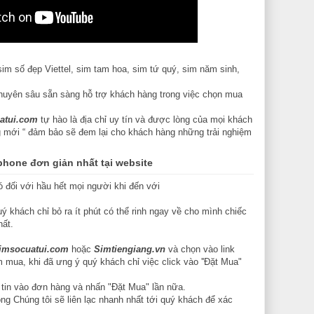
m số đẹp Viettel, sim tam hoa, sim tứ quý, sim năm sinh,
huyên sâu sẵn sàng hỗ trợ khách hàng trong việc chọn mua
atui.com
tự hào là địa chỉ uy tín và được lòng của mọi khách
ng mới “ đảm bảo sẽ đem lại cho khách hàng những trải nghiệm
hone đơn giản nhất tại website
 đối với hầu hết mọi người khi đến với
ý khách chỉ bỏ ra ít phút có thể rinh ngay về cho mình chiếc
hất.
imsocuatui.com
hoặc
Simtiengiang.vn
và chọn vào link
ua, khi đã ưng ý quý khách chỉ việc click vào ''Đặt Mua"
tin vào đơn hàng và nhấn "Đặt Mua" lần nữa.
g Chúng tôi sẽ liên lạc nhanh nhất tới quý khách để xác