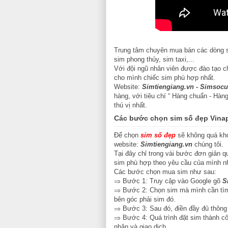
Trung tâm chuyên mua bán các dòng si
sim phong thủy, sim taxi,...
Với đội ngũ nhân viên được đào tạo c
cho mình chiếc sim phù hợp nhất.
Website:
Simtiengiang.vn - Simsocu
hàng, với tiêu chí “ Hàng chuẩn - Hà
thú vị nhất.
Các bước chọn sim số đẹp Vinap
Để chọn
sim số đẹp
sẽ không quá khó
website:
Simtiengiang.vn
chúng tôi.
Tại đây chỉ trong vài bước đơn giản qu
sim phù hợp theo yêu cầu của mình n
Các bước chọn mua sim như sau:
⇒ Bước 1: Truy cập vào Google gõ
S
⇒ Bước 2: Chọn sim mà mình cần tìm m
bên góc phải sim đó.
⇒ Bước 3: Sau đó, điền đầy đủ thông 
⇒ Bước 4: Quá trình đặt sim thành côn
nhận và giao dịch.