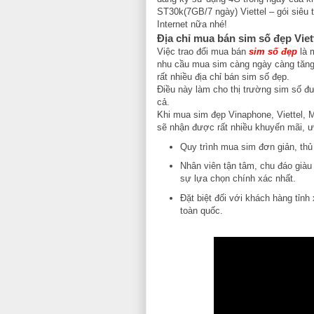
ST30k(7GB/7 ngày) Viettel – gói siêu 
Internet nữa nhé!
Địa chỉ mua bán sim số đẹp Viett
Việc trao đổi mua bán
sim số đẹp
là m
nhu cầu mua sim càng ngày càng tăng 
rất nhiều địa chỉ bán sim số đẹp.
Điều này làm cho thị trường sim số 
cả.
Khi mua sim đẹp Vinaphone, Viettel, 
sẽ nhận được rất nhiều khuyến mãi, ư
Quy trình mua sim đơn giản, thủ
Nhân viên tận tâm, chu đáo giàu
sự lựa chọn chính xác nhất.
Đặt biệt đối với khách hàng tỉnh
toàn quốc.