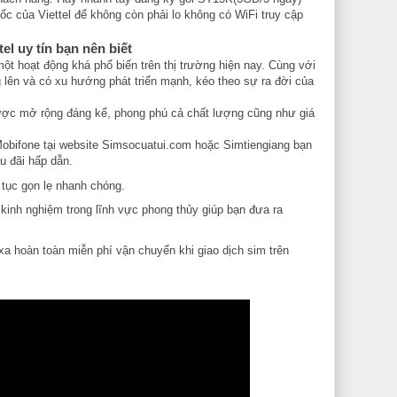
tốc của Viettel để không còn phải lo không có WiFi truy cập
el uy tín bạn nên biết
ột hoạt động khá phổ biến trên thị trường hiện nay. Cùng với
lên và có xu hướng phát triển mạnh, kéo theo sự ra đời của
được mở rộng đáng kể, phong phú cả chất lượng cũng như giá
Mobifone tại website Simsocuatui.com hoặc Simtiengiang bạn
u đãi hấp dẫn.
 tục gọn lẹ nhanh chóng.
 kinh nghiệm trong lĩnh vực phong thủy giúp bạn đưa ra
 xa hoàn toàn miễn phí vận chuyển khi giao dịch sim trên