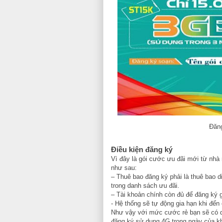
Đăng
Điều kiện đăng ký
Vì đây là gói cước ưu đãi mới từ nhà
như sau:
– Thuê bao đăng ký phải là thuê bao d
trong danh sách ưu đãi.
– Tài khoản chính còn đủ để đăng ký g
- Hệ thống sẽ tự động gia hạn khi đến
Như vậy với mức cước rẻ bạn sẽ có da
đăng ký sử dụng 4G trong ngày của k