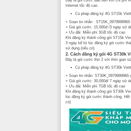
Đây là gói cước đầu tiên với chi phí 
Internet tốc độ cao.
Cú pháp đăng ký 4G ST15k Viett
+ Soạn tin nhắn : ST15K_0979999965
+ Giá gói cước: 15,000đ /3 ngày sử d
+ Ưu đãi: Miễn phí 3GB tốc độ cao
Khi đăng ký thành công gói ST15k Viet
3 ngày kể từ lúc đăng ký gói cước thà
sử dụng (nếu có)
2. Cách đăng ký gói 4G ST30k Vi
Đây là gói cước thứ 2 với thời gian 
Cú pháp đăng ký 4G ST30k Viett
+ Soạn tin nhắn: ST30K_0979999965 
+ Giá gói cước: 30,000đ/ 7 ngày sử d
+ Ưu đãi: Miễn phí 7GB tốc độ cao
Khi đăng ký thành công gói ST30k Viet
lúc đăng ký gói cước thành công. Hết 
có)