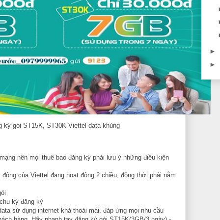
►
►
 ký gói ST15K, ST30K Viettel data khủng
 mạng nên mọi thuê bao đăng ký phải lưu ý những điều kiện
i động của Viettel đang hoạt động 2 chiều, đồng thời phải nằm
ói
 chu kỳ đăng ký
ta sử dụng internet khá thoải mái, đáp ứng mọi nhu cầu
hách hàng. Hãy nhanh tay đăng ký gói ST15K(3GB/3 ngày) -