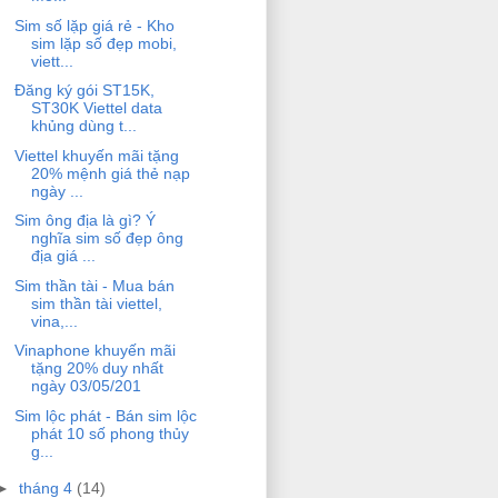
Sim số lặp giá rẻ - Kho
sim lặp số đẹp mobi,
viett...
Đăng ký gói ST15K,
ST30K Viettel data
khủng dùng t...
Viettel khuyến mãi tặng
20% mệnh giá thẻ nạp
ngày ...
Sim ông địa là gì? Ý
nghĩa sim số đẹp ông
địa giá ...
Sim thần tài - Mua bán
sim thần tài viettel,
vina,...
Vinaphone khuyến mãi
tặng 20% duy nhất
ngày 03/05/201
Sim lộc phát - Bán sim lộc
phát 10 số phong thủy
g...
►
tháng 4
(14)