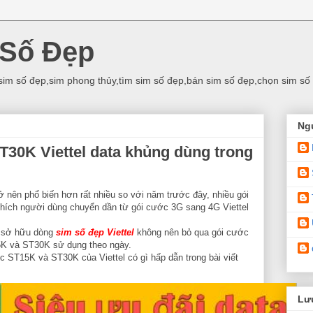
 Số Đẹp
sim số đẹp,sim phong thủy,tìm sim số đẹp,bán sim số đẹp,chọn sim số
Ng
T30K Viettel data khủng dùng trong
rở nên phổ biến hơn rất nhiều so với năm trước đây, nhiều gói
 thích người dùng chuyển dần từ gói cước 3G sang 4G Viettel
g sở hữu dòng
sim số đẹp Viettel
không nên bỏ qua gói cước
15K và ST30K sử dụng theo ngày.
ốc ST15K và ST30K của Viettel có gì hấp dẫn trong bài viết
Lưu