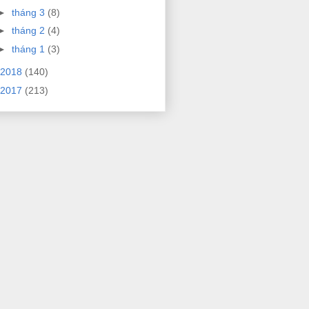
►
tháng 3
(8)
►
tháng 2
(4)
►
tháng 1
(3)
2018
(140)
2017
(213)