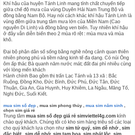
Khí hậu của huyện Tánh Linh mang tính chất chuyển tiếp
giữa chế độ mưa của vùng Duyên Hải Nam Trung Bộ và
đồng bằng Nam Bộ. Hay nói cách khác khí hậu Tánh Linh là
vùng đệm giữa trung tâm mưa lớn của Miền Nam (Cao
nguyên Di Linh) và đồng bằng ven biển. Tuy nhiên khí hậu
ở đây vẫn diễn biến theo 2 mùa rõ rệt : mùa mưa và mùa
khô.
Đại bộ phận dân số sống bằng nghề nông cảnh quan thiên
nhiên phong phú và tiềm năng kinh tế đa dạng. Có núi Ông
ôm ấp thác Bà quanh năm nước mát; đất đai phì nhiêu cùng
với lòng mến khách
Hành chính Bao gồm thị trấn Lạc Tánh và 13 xã : Bắc
Ruộng, Đồng Kho, Đức Bình, Đức Phú, Đức Tân, Đức
Thuận, Gia An, Gia Huynh, Huy Khiêm, La Ngâu, Măng Tố,
Nghị Đức, Suối Kiết.
mua sim số đẹp
, mua sim phong thủy ,
mua sim năm sinh
,
chọn sim giá rẻ
Trung tâm
mua sim số đẹp giá rẻ simviettel4g.com
kính
chào quý khách. Chúng tôi có kho sim hàng triệu số các loại
cho quý khách lựa chọn như
sim tứ quý, sim dễ nhớ , sim
đặc biệt , sim dễ nhớ, sim tam hoa, sim phát lộc, sim