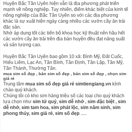
Huyện Bắc Tân Uyên hiện vẫn là địa phương phát triển
mạnh về nông nghiệp. Tuy nhiên, điểm khác biệt của kinh tế
nông nghiệp của Bắc Tân Uyên so với các địa phương
khác là sự xuất hiện ngày càng nhiều các vườn cây ăn trái
đặc sản.
Nhờ áp dụng tốt các tiến bộ khoa học kỹ thuật nên hầu hết
các vườn cây ăn trái trên địa bàn huyện đều đạt năng suất
và sản lượng cao.
Huyện Bắc Tân Uyên bao gồm 10 xã: Bình Mỹ, Đất Cuốc,
Hiếu Liêm, Lạc An, Tân Bình, Tân Định, Tân Lập, Tân Mỹ,
Tân Thành, Thường Tân.
mua sim số đẹp , bán sim số đẹp , bán sim số đẹp , chọn sim
giá rẻ
Trung tâm
mua sim số đẹp giá rẻ simtiengiang.vn
kính
chào quý khách.
Chúng tôi có kho sim hàng triệu số các loại cho quý khách
lựa chọn như
sim tứ quý, sim dễ nhớ , sim đặc biệt , sim
dễ nhớ, sim tam hoa, sim phát lộc, sim năm sinh, sim
phong thủy, sim giá rẻ, sim số đẹp
.....