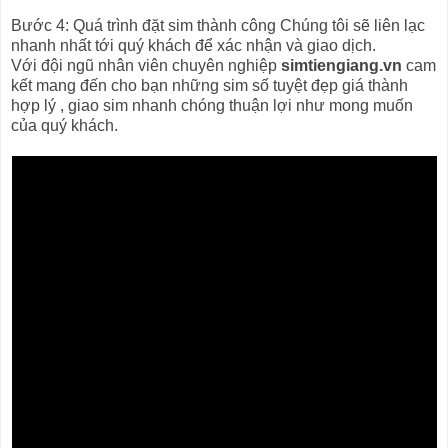
Bước 4: Quá trình đặt sim thành công Chúng tôi sẽ liên lạc
nhanh nhất tới quý khách để xác nhận và giao dịch.
Với đội ngũ nhân viên chuyên nghiệp
simtiengiang.vn
cam
kết mang đến cho bạn những sim số tuyệt đẹp giá thành
hợp lý , giao sim nhanh chóng thuận lợi như mong muốn
của quý khách.