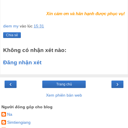
   Xin cám ơn và hân hạnh được phục vụ!
diem my
vào lúc
15:31
Chia sẻ
Không có nhận xét nào:
Đăng nhận xét
‹
›
Trang chủ
Xem phiên bản web
Người đóng góp cho blog
Na
Simtiengiang