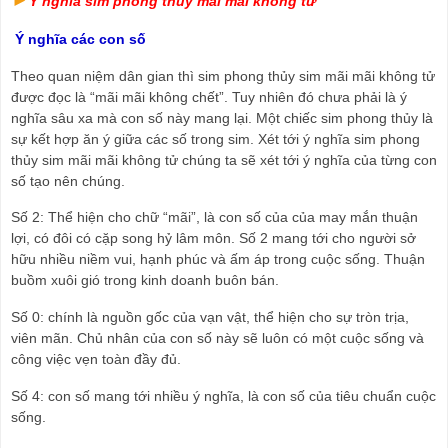
Ý nghĩa sim phong thủy mãi mãi không tử
Ý nghĩa các con số 
Theo quan niệm dân gian thì sim phong thủy sim mãi mãi không tử 
được đọc là “mãi mãi không chết”. Tuy nhiên đó chưa phải là ý 
nghĩa sâu xa mà con số này mang lại. Một chiếc sim phong thủy là 
sự kết hợp ăn ý giữa các số trong sim. Xét tới ý nghĩa sim phong 
thủy sim mãi mãi không tử chúng ta sẽ xét tới ý nghĩa của từng con 
số tạo nên chúng.
Số 2: Thể hiện cho chữ “mãi”, là con số của của may mắn thuận 
lợi, có đôi có cặp song hỷ lâm môn. Số 2 mang tới cho người sở 
hữu nhiều niềm vui, hạnh phúc và ấm áp trong cuộc sống. Thuận 
buồm xuôi gió trong kinh doanh buôn bán.
Số 0: chính là nguồn gốc của vạn vật, thể hiện cho sự tròn trịa, 
viên mãn. Chủ nhân của con số này sẽ luôn có một cuộc sống và 
công việc vẹn toàn đầy đủ.
Số 4: con số mang tới nhiều ý nghĩa, là con số của tiêu chuẩn cuộc 
sống.