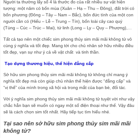
Người ta thường lấy số 4 là thước đo của rất nhiều sự vật hiện 
tượng: một năm có bốn mùa (Xuân – Hạ – Thu – Đông), đất trời có 
bốn phương (Đông – Tây – Nam – Bắc), bốn đức tính của một con 
người cần có (Hiếu – Lễ – Trung – Tín), bốn loài cây cao quý 
(Tùng – Cúc – Trúc – Mai), tứ linh (Long – Ly – Quy – Phượng),…
Tất cả tạo nên một chiếc sim phong thủy sim mãi mãi không tử vô 
cùng ý nghĩa và tốt đẹp. Mang tới cho chủ nhân sở hữu nhiều điều 
tốt đẹp, vạn sự như ý cả về vật chất  và tinh thần.
 Tạo dựng thương hiệu, thể hiện đẳng cấp
Sở hữu sim phong thủy sim mãi mãi không tử không chỉ mang ý 
nghĩa tốt đẹp mà còn giúp chủ nhân thể hiện được “đẳng cấp” và 
“vị thế” của mình trong xã hội và trong mắt của bạn bè, đối tác.
Với ý nghĩa sim phong thủy sim mãi mãi không tử tuyệt vời như vậy 
chắc hẳn bạn sẽ muốn có ngay một số điện thoại như thế. Vậy đâu 
sẽ là cách chọn sim tốt nhất. Hãy tiếp tục tìm hiểu nhé.
Tại sao nên sở hữu sim phong thủy sim mãi mãi 
không tử?