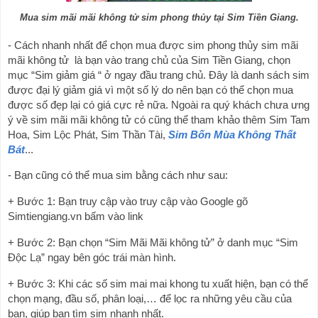
Mua sim mãi mãi không tử sim phong thủy tại Sim Tiền Giang.
- Cách nhanh nhất để chọn mua được sim phong thủy sim mãi 
mãi không tử  là bạn vào trang chủ của Sim Tiền Giang, chọn 
mục “Sim giảm giá “ ở ngay đầu trang chủ. Đây là danh sách sim 
được đại lý giảm giá vì một số lý do nên bạn có thể chọn mua 
được số đẹp lại có giá cực rẻ nữa. Ngoài ra quý khách chưa ưng 
ý về sim 
mãi mãi không
 tử có cũng thể tham khảo thêm Sim Tam 
Hoa, Sim Lộc Phát, Sim Thần Tài,
Sim Bốn Mùa Không Thất 
Bát
... 
- Bạn cũng có thể mua sim bằng cách như sau:
+ Bước 1: Bạn truy cập vào truy cập vào Google gõ 
Simtiengiang.vn bấm vào link
+ Bước 2: Bạn chọn “Sim Mãi Mãi không tử” ở danh mục “Sim 
Độc Lạ” ngay bên góc trái màn hình.
+ Bước 3: Khi các số sim mai mai khong tu xuất hiện, bạn có thể 
chọn mạng, đầu số, phân loại,… để lọc ra những yêu cầu của 
bạn, giúp bạn tìm sim nhanh nhất.