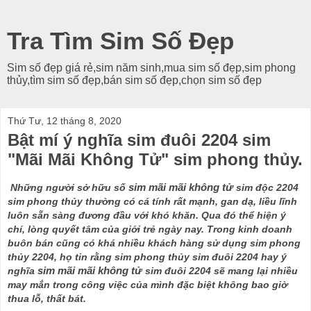
Tra Tìm Sim Số Đẹp
Sim số đẹp giá rẻ,sim năm sinh,mua sim số đẹp,sim phong
thủy,tìm sim số đẹp,bán sim số đẹp,chọn sim số đẹp
Thứ Tư, 12 tháng 8, 2020
Bật mí ý nghĩa sim đuôi 2204 sim
"Mãi Mãi Không Tử" sim phong thủy.
Những người sở hữu số 
sim mãi mãi không tử 
sim độc 2204 
sim phong thủy thường có cá tính rất mạnh, gan dạ, liều lĩnh 
luôn sẵn sàng đương đầu với khó khăn. Qua đó thể hiện ý 
chí, lòng quyết tâm của giới trẻ ngày nay. Trong kinh doanh 
buôn bán cũng có khá nhiều khách hàng sử dụng sim phong 
thủy 2204, họ tin rằng sim phong thủy sim đuôi 2204 hay ý 
nghĩa 
sim mãi mãi không tử
 sim đuôi 2204 sẽ mang lại nhiều 
may mắn trong công việc của mình đặc biệt không bao giờ  
thua lỗ, thất bát.