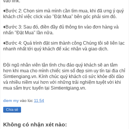
vào link.
♦Bước 2: Chọn sim mà mình cần tìm mua, khi đã ưng ý quý
khách chỉ việc click vào ''Đặt Mua" bên góc phải sim đó.
♦Bước 3: Sau đó, điền đầy đủ thông tin vào đơn hàng và
nhấn "Đặt Mua" lần nữa.
♦Bước 4: Quá trình đặt sim thành công Chúng tôi sẽ liên lạc
nhanh nhất tới quý khách để xác nhận và giao dịch.
Đội ngũ nhân viên tận tình chu đáo quý khách sẽ an tâm
hơn khi mua cho mình chiếc sim số đẹp sim uy tín tại địa chỉ
Simtiengiang.vn. Kính chúc quý khách có sức khỏe dồi dào
và nhiều niềm vui hơn với những trải nghiệm tuyệt vời khi
mua sắm trực tuyến tại Simtientgiang.vn.
diem my
vào lúc
11:54
Chia sẻ
Không có nhận xét nào: