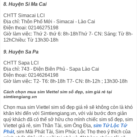
8. Huyện Si Ma Cai
CHTT Simacai LCI
Địa chỉ: Thôn Phố Mới - Simacai - Lào Cai
Điện thoại: 02146275198
Giờ làm việc: Thứ 2- thứ 6: 8h-18hThứ 7- CN: Sáng: Từ 8h-
12hChiều: Từ 13h30-18h
9. Huyện Sa Pa
CHTT Sapa LCI
Địa chỉ: 743 - Điện Biên Phủ - Sapa Lào Cai
Điện thoại: 02146264198
Giờ làm việc: T2- T6: 8h-18h T7- CN: 8h-12h ; 13h30-18h
Cách chọn mua sim Viettel sim số đẹp, sim giá rẻ tại
simtiengiang.vn
Chọn mua sim Viettel sim số đẹp giá rẻ sẽ không còn là khó
khăn khi đến với Simtiengiang.vn, với vài bước đơn giản
quý khách đã có thể sở hữu cho mình chiếc sim số đẹp, sim
Viettel giá rẻ, sim Thần Tài, sim Ông Địa,
sim Tứ Lộc Tứ
Phát
,
sim Mãi Phát Tài, Sim Phúc Lộc Thọ theo ý thích của