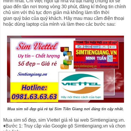
mình nhất. Chỉ việc ngồi tại nhà và đặt hàng chúng tôi sẽ
giao đến tận nơi trong vòng 30 phút, đăng kí thông tin chính
chủ sim với thủ tục đơn giản mà không làm tốn thời
gian quý báo của quý khách. Hãy mau mau cầm điện thoại
hoặc dùng laptop của mình và làm theo các bước sau:
Mua sim số đẹp giá rẻ tại Sim Tiền Giang nơi đáng tin cậy nhất.
Mua sim số đẹp, sim Viettel giá rẻ tại web Simtiengiang.vn.
♦Bước 1: Truy cập vào Google gõ Simtiengiang.vn và chọn