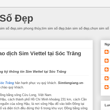
 Số Đẹp
sim số đẹp,sim phong thủy,tìm sim số đẹp,bán sim số đẹp,chọn sim số
Ng
o dịch Sim Viettel tại Sóc Trăng
 ký thông tin Sim Viettel tại Sóc Trăng
Sóc Trăng
hân hạnh phục vụ quý khách.
Simtiengiang.vn
-
h chào quý khách.
 đồng bằng sông Cửu Long, Việt Nam.
Hậu, cách thành phố Hồ Chí Minh khoảng 231 km, cách Cần
nguồn của sông Hậu, là nơi sông Hậu đổ vào biển Đông tại
Lưu
số và diện tích đều đứng thứ 6 trong khu vực Đồng bằng sông