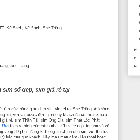
, TT. Kế Sách, Kế Sách, Sóc Trăng
►
►
Trăng, Sóc Trăng
►
sim số đẹp, sim giá rẻ tại
ẻ, tìm cửa hàng giao dịch sim viettel tại Sóc Trăng sẽ không
iang.vn, với vài bước đơn giản quý khách đã có thể sở hữu
l giá rẻ, sim Thần Tài, sim Ông Địa, sim Phát Lộc Phát
 Thọ
theo ý thích của mình nhất. Chỉ việc ngồi tại nhà và đặt
ng vòng 30 phút, đăng kí thông tin chính chủ sim với thủ tục
 quý báo của quý khách. Hãy mau mau cầm điện thoại hoặc