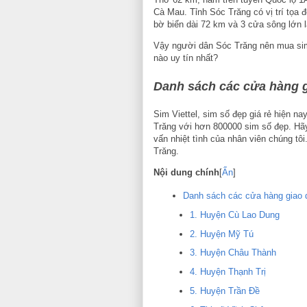
Cà Mau. Tỉnh Sóc Trăng có vị trí tọa 
bờ biển dài 72 km và 3 cửa sông lớn 
Vậy người dân Sóc Trăng nên mua sim 
nào uy tín nhất?
Danh sách các cửa hàng gi
Sim Viettel, sim số đẹp giá rẻ hiện na
Trăng với hơn 800000 sim số đẹp. Hã
vấn nhiệt tình của nhân viên chúng tôi
Trăng.
Nội dung chính
[
Ẩn
]
Danh sách các cửa hàng giao dị
1. Huyện Cù Lao Dung
2. Huyện Mỹ Tú
3. Huyện Châu Thành
4. Huyện Thạnh Trị
5. Huyện Trần Đề