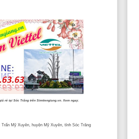
giá rẻ tại Sóc Trăng trên Simtiengiang.vn. Xem ngay.
ị Trấn Mỹ Xuyên, huyện Mỹ Xuyên, tỉnh Sóc Trăng