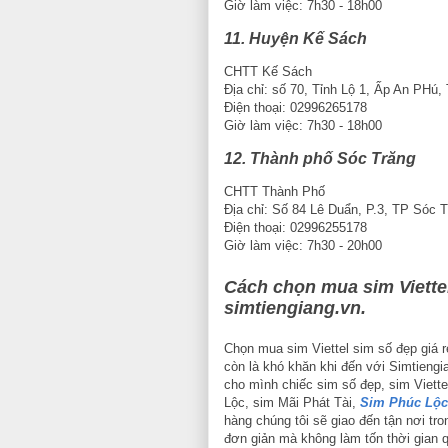
Giờ làm việc: 7h30 - 18h00
11. Huyện Kế Sách
CHTT Kế Sách
Địa chỉ: số 70, Tỉnh Lộ 1, Ấp An PHú
Điện thoại: 02996265178
Giờ làm việc: 7h30 - 18h00
12. Thành phố Sóc Trăng
CHTT Thành Phố
Địa chỉ: Số 84 Lê Duẩn, P.3, TP Sóc 
Điện thoại: 02996255178
Giờ làm việc: 7h30 - 20h00
Cách chọn mua sim Viettel 
simtiengiang.vn.
Chọn mua sim Viettel sim số đẹp giá r
còn là khó khăn khi đến với Simtieng
cho mình chiếc sim số đẹp, sim Viette
Lộc, sim Mãi Phát Tài,
Sim Phúc Lộc
hàng chúng tôi sẽ giao đến tận nơi tro
đơn giản mà không làm tốn thời gian