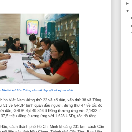
►
▼
Viettel tại Sóc Trăng sim số đẹp giá rẻ uy tín nhất.
chính Việt Nam đứng thứ 22 về số dân, xếp thứ 38 về Tổng
hứ 51 về GRDP bình quân đầu người, đứng thứ 47 về tốc độ
i dân, GRDP đạt 49.346 tỉ Đồng (tương ứng với 2,1432 tỉ
7,5 triệu đồng (tương ứng với 1.628 USD), tốc độ tăng
Hậu, cách thành phố Hồ Chí Minh khoảng 231 km, cách Cần
 nối liền các tỉnh Hậu Giang, Thành phố Cần Thơ, Bạc Liêu,