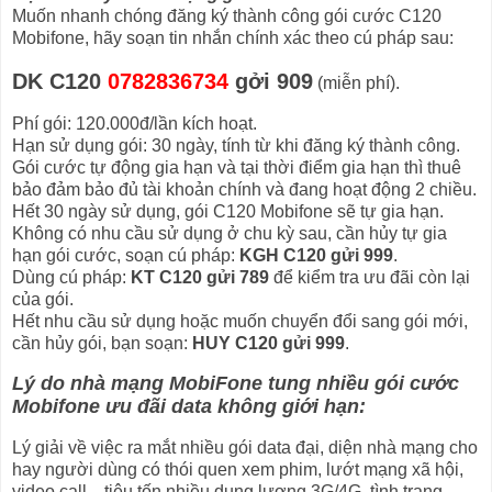
Muốn nhanh chóng đăng ký thành công gói cước C120
Mobifone, hãy soạn tin nhắn chính xác theo cú pháp sau:
DK C120
0782836734
gởi 909
(miễn phí).
Phí gói: 120.000đ/lần kích hoạt.
Hạn sử dụng gói: 30 ngày, tính từ khi đăng ký thành công.
Gói cước tự động gia hạn và tại thời điểm gia hạn thì thuê
bảo đảm bảo đủ tài khoản chính và đang hoạt động 2 chiều.
Hết 30 ngày sử dụng, gói C120 Mobifone sẽ tự gia hạn.
Không có nhu cầu sử dụng ở chu kỳ sau, cần hủy tự gia
hạn gói cước, soạn cú pháp:
KGH C120 gửi 999
.
Dùng cú pháp:
KT C120 gửi 789
để kiểm tra ưu đãi còn lại
của gói.
Hết nhu cầu sử dụng hoặc muốn chuyển đổi sang gói mới,
cần hủy gói, bạn soạn:
HUY C120 gửi 999
.
Lý do nhà mạng MobiFone tung nhiều gói cước
Mobifone ưu đãi data không giới hạn:
Lý giải về việc ra mắt nhiều gói data đại, diện nhà mạng cho
hay người dùng có thói quen xem phim, lướt mạng xã hội,
video call... tiêu tốn nhiều dung lượng 3G/4G, tình trạng