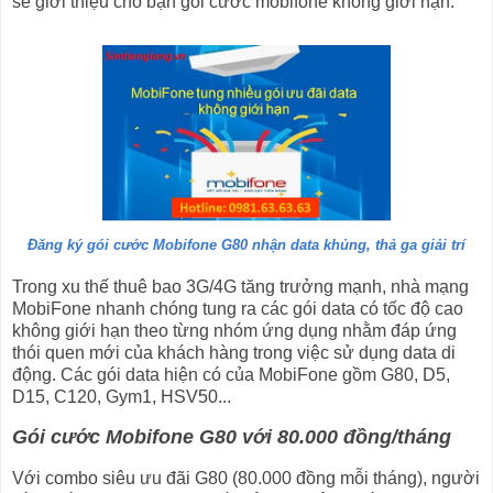
sẽ giới thiệu cho bạn gói cước mobifone không giới hạn.
Đăng ký gói cước Mobifone G80 nhận data khủng, thả ga giải trí
Trong xu thế thuê bao 3G/4G tăng trưởng mạnh, nhà mạng
MobiFone nhanh chóng tung ra các gói data có tốc độ cao
không giới hạn theo từng nhóm ứng dụng nhằm đáp ứng
thói quen mới của khách hàng trong việc sử dụng data di
động. Các gói data hiện có của MobiFone gồm G80, D5,
D15, C120, Gym1, HSV50...
Gói cước Mobifone G80 với 80.000 đồng/tháng
Với combo siêu ưu đãi G80 (80.000 đồng mỗi tháng), người