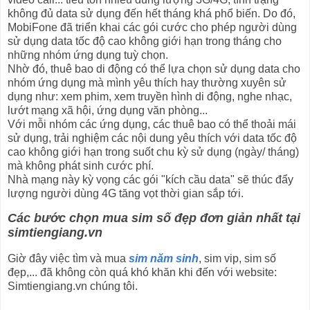
không đủ data sử dụng đến hết tháng khá phổ biến. Do đó,
MobiFone đã triển khai các gói cước cho phép người dùng
sử dụng data tốc độ cao không giới hạn trong tháng cho
những nhóm ứng dụng tuỳ chọn.
Nhờ đó, thuê bao di động có thể lựa chọn sử dụng data cho
nhóm ứng dụng mà mình yêu thích hay thường xuyên sử
dụng như: xem phim, xem truyền hình di động, nghe nhạc,
lướt mạng xã hội, ứng dụng văn phòng...
Với mỗi nhóm các ứng dụng, các thuê bao có thể thoải mái
sử dụng, trải nghiệm các nội dung yêu thích với data tốc độ
cao không giới hạn trong suốt chu kỳ sử dụng (ngày/ tháng)
mà không phát sinh cước phí.
Nhà mạng này kỳ vọng các gói "kích cầu data" sẽ thúc đẩy
lượng người dùng 4G tăng vọt thời gian sắp tới.
Các bước chọn mua sim số đẹp đơn giản nhất tại
simtiengiang.vn
Giờ đây việc tìm và mua
sim năm sinh
, sim vip, sim số
đẹp,... đã không còn quá khó khăn khi đến với website:
Simtiengiang.vn chúng tôi.