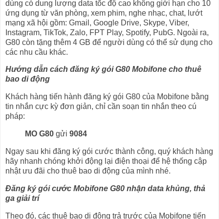
dùng có dung lượng data tốc độ cao không giới hạn cho 10
ứng dụng từ văn phòng, xem phim, nghe nhạc, chat, lướt
mạng xã hội gồm: Gmail, Google Drive, Skype, Viber,
Instagram, TikTok, Zalo, FPT Play, Spotify, PubG. Ngoài ra,
G80 còn tặng thêm 4 GB để người dùng có thể sử dụng cho
các nhu cầu khác.
Hướng dẫn cách đăng ký gói G80 Mobifone cho thuê
bao di động
Khách hàng tiến hành đăng ký gói G80 của Mobifone bằng
tin nhắn cực kỳ đơn giản, chỉ cần soạn tin nhắn theo cú
pháp:
MO
G80
gửi
9084
Ngay sau khi đăng ký gói cước thành công, quý khách hàng
hãy nhanh chóng khởi động lại điện thoại để hệ thống cập
nhật ưu đãi cho thuê bao di động của mình nhé.
Đăng ký gói cước Mobifone G80 nhận data khủng, thả
ga giải trí
Theo đó, các thuê bao di động trả trước của Mobifone tiến