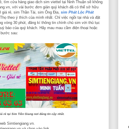
ẻ, tìm cửa hàng giao dịch sim viettel tại Ninh Thuận sẽ không
iang.vn, với vài bước đơn giản quý khách đã có thể sở hữu
l giá rẻ, sim Thần Tài, sim Ông Địa,
sim Phát Lộc Phát
họ theo ý thích của mình nhất. Chỉ việc ngồi tại nhà và đặt
ng vòng 30 phút, đăng kí thông tin chính chủ sim với thủ tục
 quý báo của quý khách. Hãy mau mau cầm điện thoại hoặc
c bước sau:
á rẻ tại Sim Tiền Giang nơi đáng tin cậy nhất.
 web Simtiengiang.vn.
iengiang.vn và chọn vào link.