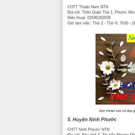
CHTT Thuận Nam NTN
Địa chỉ: Thôn Quán Thẻ 1, Phước Mi
Điện thoại: 02596292939
Giờ làm việc: Thứ 2 - Thứ 6: 7h30 - 
Sim Viettel sim số đẹp g
5. Huyện Ninh Phước
CHTT Ninh Phước NTN
Địa chỉ: Khu phố 4, Thị trấn Phước D