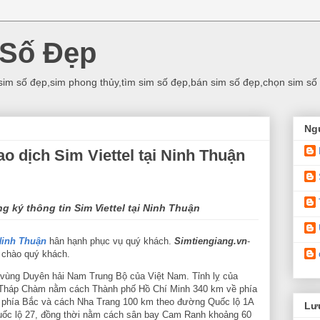
 Số Đẹp
sim số đẹp,sim phong thủy,tìm sim số đẹp,bán sim số đẹp,chọn sim số
Ng
o dịch Sim Viettel tại Ninh Thuận
 ký thông tin Sim Viettel tại Ninh Thuận
 Ninh Thuận
hân hạnh phục vụ quý khách.
Simtiengiang.vn
-
h chào quý khách.
c vùng Duyên hải Nam Trung Bộ của Việt Nam. Tỉnh lỵ của
- Tháp Chàm nằm cách Thành phố Hồ Chí Minh 340 km về phía
 phía Bắc và cách Nha Trang 100 km theo đường Quốc lộ 1A
Lưu
ốc lộ 27, đồng thời nằm cách sân bay Cam Ranh khoảng 60