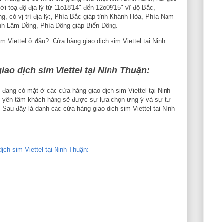
i toạ độ địa lý từ 11o18'14" đến 12o09'15" vĩ độ Bắc,
g, có vị trí địa lý:, Phía Bắc giáp tỉnh Khánh Hòa, Phía Nam
tỉnh Lâm Đồng, Phía Đông giáp Biển Đông.
 Viettel ở đâu? Cửa hàng giao dịch sim Viettel tại Ninh
ao dịch sim Viettel tại Ninh Thuận:
y đang có mặt ở các cửa hàng giao dịch sim Viettel tại Ninh
ãy yên tâm khách hàng sẽ được sự lựa chọn ưng ý và sự tư
. Sau đây là danh các cửa hàng giao dịch sim Viettel tại Ninh
ch sim Viettel tại Ninh Thuận: