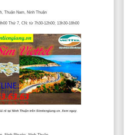
nh, Thuận Nam, Ninh Thuận
18h00 Thứ 7, CN: từ 7h30-12h00; 13h30-18h00
iá rẻ tại Ninh Thuận trên Simtiengiang.vn. Xem ngay.
ân, Ninh Phước, Ninh Thuận