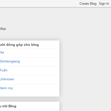
 đẹp
ười đóng góp cho blog
Na
Simtiengiang
Tuấn
Unknown
diem my
 trữ Blog