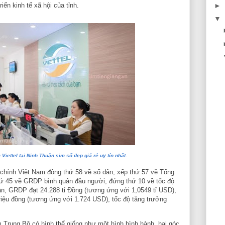
►
riển kinh tế xã hội của tỉnh.
▼
Viettel tại Ninh Thuận sim số đẹp giá rẻ uy tín nhất.
chính Việt Nam đông thứ 58 về số dân, xếp thứ 57 về Tổng
hứ 45 về GRDP bình quân đầu người, đứng thứ 10 về tốc độ
n, GRDP đạt 24.288 tỉ Đồng (tương ứng với 1,0549 tỉ USD),
iệu đồng (tương ứng với 1.724 USD), tốc độ tăng trưởng
Trung Bộ có hình thể giống như một hình bình hành, hai góc