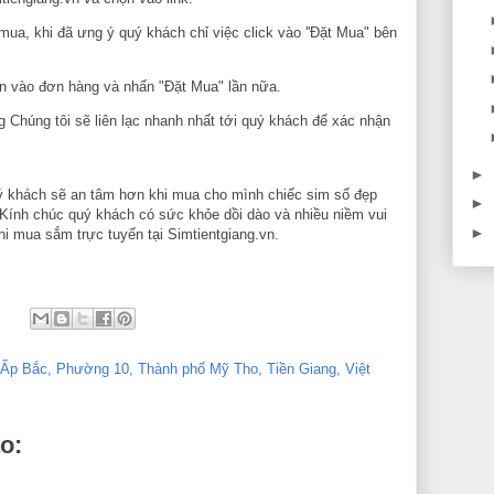
a, khi đã ưng ý quý khách chỉ việc click vào ''Đặt Mua" bên
.
in vào đơn hàng và nhấn "Đặt Mua" lần nữa.
 Chúng tôi sẽ liên lạc nhanh nhất tới quý khách để xác nhận
►
uý khách sẽ an tâm hơn khi mua cho mình chiếc sim số đẹp
►
n. Kính chúc quý khách có sức khỏe dồi dào và nhiều niềm vui
►
hi mua sắm trực tuyến tại Simtientgiang.vn.
 Ấp Bắc, Phường 10, Thành phố Mỹ Tho, Tiền Giang, Việt
o: