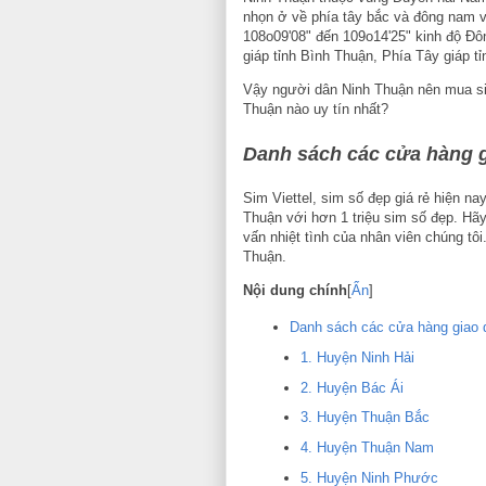
nhọn ở về phía tây bắc và đông nam vớ
108o09'08" đến 109o14'25" kinh độ Ðôn
giáp tỉnh Bình Thuận, Phía Tây giáp 
Vậy người dân Ninh Thuận nên mua sim
Thuận nào uy tín nhất?
Danh sách các cửa hàng gi
Sim Viettel, sim số đẹp giá rẻ hiện na
Thuận với hơn 1 triệu sim số đẹp. H
vấn nhiệt tình của nhân viên chúng tôi
Thuận.
Nội dung chính
[
Ẩn
]
Danh sách các cửa hàng giao dị
1. Huyện Ninh Hải
2. Huyện Bác Ái
3. Huyện Thuận Bắc
4. Huyện Thuận Nam
5. Huyện Ninh Phước