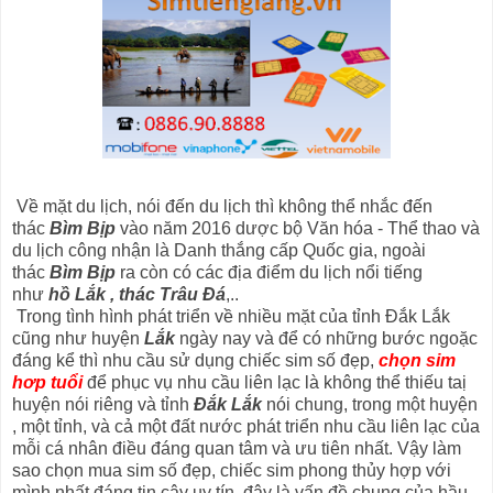
Về mặt du lịch, nói đến du lịch thì không thể nhắc đến
thác
Bìm Bịp
vào năm 2016 dược bộ Văn hóa - Thể thao và
du lịch công nhận là Danh thắng cấp Quốc gia, ngoài
thác
Bìm Bịp
ra còn có các địa điểm du lịch nổi tiếng
như
hồ Lắk , thác Trâu Đá
,..
Trong tình hình phát triển về nhiều mặt của tỉnh Đắk Lắk
cũng như huyện
Lắk
ngày nay và để có những bước ngoặc
đáng kể thì nhu cầu sử dụng chiếc sim số đẹp,
chọn sim
hơp tuổi
để phục vụ nhu cầu liên lạc là không thể thiếu taị
huyện nói riêng và tỉnh
Đắk Lắk
nói chung, trong một huyện
, một tỉnh, và cả một đất nước phát triển nhu cầu liên lạc của
mỗi cá nhân điều đáng quan tâm và ưu tiên nhất. Vậy làm
sao chọn mua sim số đẹp, chiếc sim phong thủy hợp với
mình nhất đáng tin cậy uy tín, đây là vấn đề chung của hầu