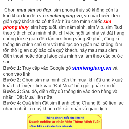
Chọn
mua sim số đẹp
, sim phong thủy sẽ không còn là
khó khăn khi đến với
simtiengiang.vn
, với vài bước đơn
giản quý khách đã có thể sở hữu cho mình chiếc
sim
phong thủy
, sim hợp tuổi, sim năm sinh, sim Vip, sim Taxi
theo ý thích của mình nhất. chỉ việc ngồi tại nhà và đặt hàng
chúng tôi sẽ giao đến tận nơi trong vòng 30 phút, đăng kí
thông tin chính chủ sim với thủ tục đơn giản mà không làm
tốn thời gian quý báo của quý khách. hãy mau mau cầm
điện thoại hoặc dùng latop của mình và làm theo các bước
sau:
simtiengiang.vn
Bước 1:
Truy cập vào Google gõ
và
chọn vào link
Bước 2:
Chọn sim mà mình cần tìm mua, khi đã ưng ý quý
khách chỉ việc click vào ''Đặt Mua" bên góc phải sim đó.
Bước 3:
Sau đó, điền đầy đủ thông tin vào đơn hàng và
nhấn "Đặt Mua" lần nữa.
Bước 4:
Quá trình đặt sim thành công Chúng tôi sẽ liên lạc
nhanh nhất tới quý khách để xác nhận và giao dịch.