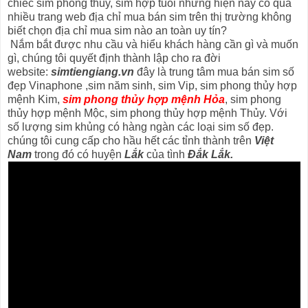
chiếc sim phong thủy, sim hợp tuổi nhưng hiện nay có quá
nhiều trang web địa chỉ mua bán sim trên thị trường không
biết chọn địa chỉ mua sim nào an toàn uy tín?
Nắm bắt được nhu cầu và hiểu khách hàng cần gì và muốn
gì, chúng tôi quyết định thành lập cho ra đời
website:
simtiengiang.vn
đây là trung tâm mua bán sim số
đẹp Vinaphone ,sim năm sinh, sim Vip, sim phong thủy hợp
mệnh Kim,
sim phong thủy hợp mệnh Hỏa
, sim phong
thủy hợp mệnh Mộc, sim phong thủy hợp mệnh Thủy. Với
số lượng sim khủng có hàng ngàn các loại sim số đẹp.
chúng tôi cung cấp cho hầu hết các tỉnh thành trên
Việt
Nam
trong đó có huyện
Lắk
của tình
Đắk Lắk.