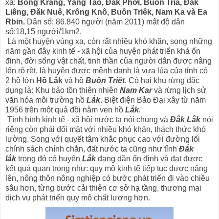
xã:
Bông Krang, Yang Tao, Đăk Phơi, Buôn Tría, Đăk
Liêng, Đăk Nuê, Krông Knô, Buôn Triêk, Nam Ka và Ea
Rbin.
Dân số: 86.840 người (năm 2011) mật độ dân
số:18,15 người/1km2.
Là một huyện vùng xa, còn rất nhiều khó khăn, song những
năm gần đây kinh tế - xã hội của huyện phát triển khá ổn
đinh, đời sống vật chất, tinh thần của người dân được nâng
lên rõ rệt, là huyện được mệnh danh là vựa lúa của tỉnh có
2 hồ lớn
Hồ Lắk
và hồ
Buôn Triết
. Có hai khu rừng đặc
dụng là: Khu bảo tồn thiên nhiên
Nam Kar
và rừng lịch sử
văn hóa môi trường hồ
Lắk
. Biệt điện Bảo Đại xây từ năm
1956 trên một quả đồi nằm ven hồ
Lắk.
Tình hình kinh tế - xã hội nước ta nói chung và
Đắk Lắk
nói
riêng còn phải đối mặt với nhiều khó khăn, thách thức khó
lường. Song với quyết tâm khắc phục cao với đường lối
chính sách chính chắn, đất nước ta cũng như tỉnh
Đắk
lắk
trong đó có huyện
Lắk
đang dần ổn định và đạt được
kết quả quan trọng như: quy mô kinh tế tiếp tục được nâng
lên, nông thôn nông nghiệp có bước phát triển đi vào chiều
sâu hơn, từng bước cải thiện cơ sở hạ tầng, thương mại
dịch vụ phát triển quy mô chất lượng hơn.