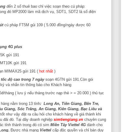
ạng
đến 2 số thuê bao chỉ việc soạn theo cú pháp:
ong đó MP2000 làm mã dịch vụ, SDT1, SDT2 là số điện
út
cú pháp FT5M gủi 109 ( 5.000 đồng/ngày được 60
ụng 4G plus
5K gửi 191
MT10K gửi 191
ạn MIMAX25 gửi 191 (
hot nhất
)
tốc độ cao trong 7 ngày
soạn 4GTN gửi 191.Còn gói
ý và nhắn tin thông báo cho Khách hàng
/tháng ( lưu ý nếu tháng trước nạp thẻ > = 20.000.) thủ tục
 hàng nằm trong 13 tỉnh
: Long An, Tiền Giang, Bến Tre,
u Giang, Sóc Trăng, An Giang, Kiên Giang, Bạc Liêu và
tốt như vậy đặt ra câu hỏi cho khách hàng về giá thành khi
 đãi đó. Tại đây doanh nghiệp
simtiengiang.vn
chuyên cung
ác tỉnh thành trong đó có sim
Miền Tây Viettel 4G
dành cho
Long
.
Được nhà mạng
Viettel
cấp độc quyền và chỉ bán duy