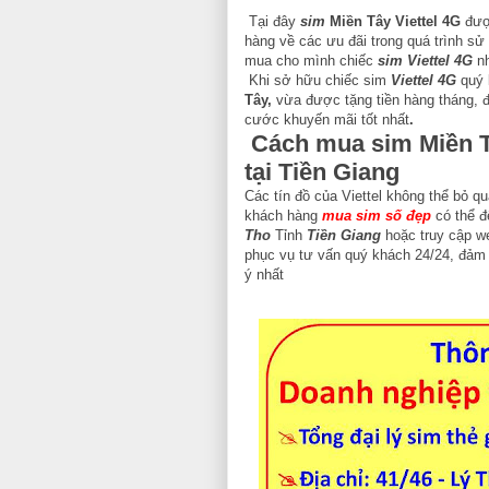
Tại đây
sim
Miền Tây Viettel 4G
đượ
hàng về các ưu đãi trong quá trình s
mua cho mình chiếc
sim
Viettel 4G
n
Khi sở hữu chiếc sim
Viettel 4G
quý 
Tây,
vừa được tặng tiền hàng tháng, 
cước khuyến mãi tốt nhất
.
Cách mua sim
Miền 
tại
Tiền Giang
Các tín đồ của Viettel
không thể bỏ qu
khách hàng
mua sim
số đẹ
p
có thể đ
Tho
Tỉnh
Tiền Giang
hoặc truy cập w
phục vụ tư vấn quý khách 24/24, đảm
ý nhất