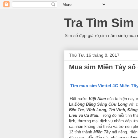
Tra Tìm Sim
Sim số đẹp giá rẻ,sim năm sinh,mua 
Thứ Tư, 16 tháng 8, 2017
Mua sim Miền Tây số đ
Tìm mua sim Viettel 4G
Miền Tâ
Đất nước
Việt Nam
của ta hiện nay c
Là
Đồng Bằng Sông Cửu Long
với 
Bến Tre, Vĩnh Long, Trà Vinh, Đồng
Liêu và Cà Mau
.
Trong đó mỗi tỉnh th
lịch, thương mại dịch vụ nhằm đáp ứng
cá nhân không thể thiếu và trở nên phổ
13 tỉnh thành
Miền Tây
nói riêng.
Hiện
dâng cao, dẫn đến các nhà mạng đang 