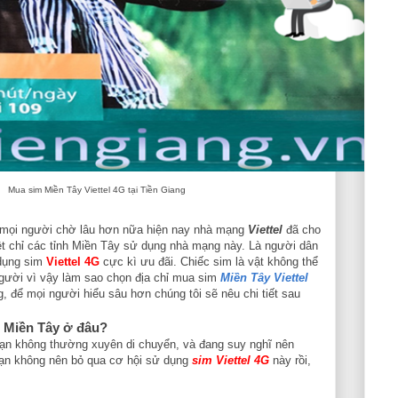
Mua sim Miền Tây Viettel 4G tại Tiền Giang
 mọi người chờ lâu hơn nữa hiện nay nhà mạng
Viettel
đã cho
ệt chỉ các tỉnh Miền Tây sử dụng nhà mạng này. Là người dân
dụng sim
Viettel 4G
cực kì ưu đãi. Chiếc sim là vật không thể
người vì vậy làm sao chọn địa chỉ mua sim
Miền Tây Viettel
, để mọi người hiểu sâu hơn chúng tôi sẽ nêu chi tiết sau
 Miền Tây ở đâu?
bạn không thường xuyên di chuyển, và đang suy nghĩ nên
bạn không nên bỏ qua cơ hội sử dụng
sim Viettel 4G
này rồi,