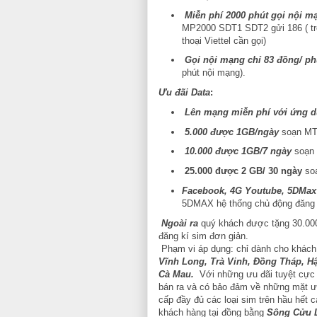
Miễn phí 2000 phút gọi nội m
MP2000 SDT1 SDT2 gửi 186 ( tr
thoại Viettel cần gọi)
Gọi nội mạng chỉ 83 đồng/ ph
phút nội mạng).
Ưu đãi Data
:
Lên mạng miễn phí với ứng d
5.000 được 1GB/ngày
soạn MT
10.000 được 1GB/7 ngày
soạn 
25.000 được 2 GB/ 30 ngày
so
Facebook, 4G Youtube, 5DMax 
5DMAX hệ thống chủ động đăng k
Ngoài ra
quý khách được tặng 30.000đ
đăng kí sim đơn giản.
Phạm vi áp dụng: chỉ dành cho khách
Vĩnh Long, Trà Vinh, Đồng Tháp, Hậ
Cà Mau.
Với những ưu đãi tuyệt cực 
bán ra và có bảo đảm về những mặt ưu
cấp đầy đủ các loại sim trên hầu hết c
khách hàng tại đồng bằng
Sông Cửu 