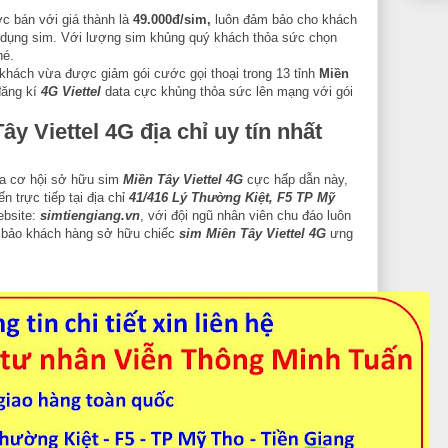
c bán với giá thành là
49.000đ/sim,
luôn đảm bảo cho khách
ử dụng sim. Với lượng sim khủng quý khách thỏa sức chọn
hé.
khách vừa được giảm gói cước gọi thoại trong 13 tỉnh
Miền
đăng kí
4G Viettel
data cực khủng thỏa sức lên mạng với gói
Tây Viettel 4G
địa chỉ uy tín nhất
a cơ hội sở hữu sim
Miền Tây Viettel 4G
cực hấp dẫn này,
ến trực tiếp tại địa chỉ
41/416 Lý Thường Kiệt, F5 TP Mỹ
ebsite:
simtiengiang.vn
, với đội ngũ nhân viên chu đáo luôn
 bảo khách hàng sở hữu chiếc
sim Miên Tây Viettel 4G
ưng