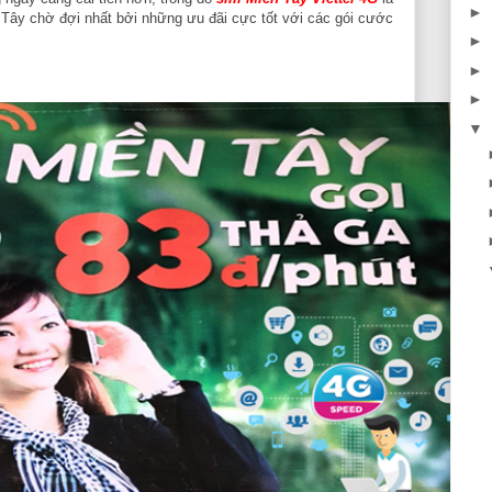
►
ây chờ đợi nhất bởi những ưu đãi cực tốt với các gói cước
►
►
►
▼