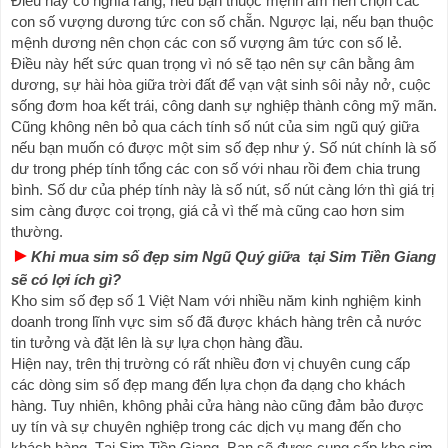
Điều này có nghĩa rằng, nếu bạn thuộc mệnh âm nên chọn các 
con số vượng dương tức con số chẵn. Ngược lại, nếu bạn thuộc 
mệnh dương nên chọn các con số vượng âm tức con số lẻ.
Điều này hết sức quan trọng vì nó sẽ tạo nên sự cân bằng âm 
dương, sự hài hòa giữa trời đất để vạn vật sinh sôi nảy nở, cuộc 
sống đơm hoa kết trái, công danh sự nghiệp thành công mỹ mãn.
Cũng không nên bỏ qua cách tính số nút của sim ngũ quý giữa 
nếu bạn muốn có được một sim số đẹp như ý. Số nút chính là số 
dư trong phép tính tổng các con số với nhau rồi đem chia trung 
bình. Số dư của phép tính này là số nút, số nút càng lớn thì giá trị 
sim càng được coi trọng, giá cả vì thế mà cũng cao hơn sim 
thường.
►
Khi mua sim số đẹp sim Ngũ Quý giữa  tại Sim Tiền Giang 
sẽ có lợi ích gì?
Kho sim số đẹp số 1 Việt Nam với nhiều năm kinh nghiệm kinh 
doanh trong lĩnh vực sim số đã được khách hàng trên cả nước 
tin tưởng và đặt lên là sự lựa chọn hàng đầu.
Hiện nay, trên thị trường có rất nhiều đơn vị chuyên cung cấp 
các dòng sim số đẹp mang đến lựa chọn đa dạng cho khách 
hàng. Tuy nhiên, không phải cửa hàng nào cũng đảm bảo được 
uy tín và sự chuyên nghiệp trong các dịch vụ mang đến cho 
khách hàng. Tại Sim Tiền Giang, Bạn sẽ được cung cấp kho sim 