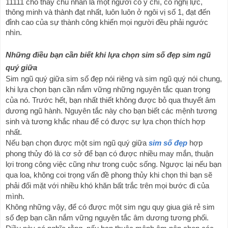
11111 cho thấy chủ nhân là một người có ý chí, có nghị lực, 
thông minh và thành đạt nhất, luôn luôn ở ngôi vị số 1, đạt đến 
đỉnh cao của sự thành công khiến mọi người đều phải ngước 
nhìn.
Những điều bạn cần biết khi lựa chọn sim số đẹp sim ngũ 
quý giữa
Sim ngũ quý giữa sim số đẹp nói riêng và sim ngũ quý nói chung, 
khi lựa chọn bạn cần nắm vững những nguyên tắc quan trọng 
của nó. Trước hết, bạn nhất thiết không được bỏ qua thuyết âm 
dương ngũ hành. Nguyên tắc này cho bạn biết các mệnh tương 
sinh và tương khắc nhau để có được sự lựa chọn thích hợp 
nhất.
Nếu bạn chọn được một sim ngũ quý giữa 
sim số đẹp
 hợp 
phong thủy đó là cơ sở để bạn có được nhiều may mắn, thuận 
lợi trong công việc cũng như trong cuộc sống. Ngược lại nếu bạn 
qua loa, không coi trọng vấn đề phong thủy khi chọn thì bạn sẽ 
phải đối mặt với nhiều khó khăn bất trắc trên mọi bước đi của 
mình.
Không những vậy, để có được một sim ngu quy giua giá rẻ sim 
số đẹp bạn cần nắm vững nguyên tắc âm dương tương phối. 