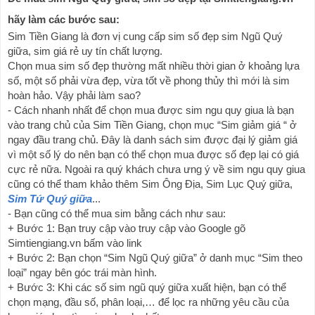
hãy làm các bước sau:
Sim Tiền Giang là đơn vị cung cấp sim số đẹp sim Ngũ Quý 
giữa, sim giá rẻ uy tín chất lượng.
Chọn mua sim số đẹp thường mất nhiều thời gian ở khoảng lựa 
số, một số phải vừa đẹp, vừa tốt về phong thủy thì mới là sim 
hoàn hảo. Vậy phải làm sao?
- Cách nhanh nhất để chọn mua được sim ngu quy giua là bạn 
vào trang chủ của Sim Tiền Giang, chọn mục “Sim giảm giá “ ở 
ngay đầu trang chủ. Đây là danh sách sim được đại lý giảm giá 
vì một số lý do nên bạn có thể chọn mua được số đẹp lại có giá 
cực rẻ nữa. Ngoài ra quý khách chưa ưng ý về sim ngu quy giua 
cũng có thể tham khảo thêm Sim Ông Địa, Sim Lục Quý giữa, 
Sim Tứ Quý giữa
... 
- Bạn cũng có thể mua sim bằng cách như sau:
+ Bước 1: Bạn truy cập vào truy cập vào Google gõ 
Simtiengiang.vn bấm vào link
+ Bước 2: Bạn chọn “Sim Ngũ Quý giữa” ở danh mục “Sim theo 
loại” ngay bên góc trái màn hình.
+ Bước 3: Khi các số sim 
ngũ quý giữa
 xuất hiện, bạn có thể 
chọn mạng, đầu số, phân loại,… để lọc ra những yêu cầu của 