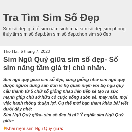
Tra Tìm Sim Số Đẹp
Sim số đẹp giá rẻ,sim năm sinh,mua sim số đẹp,sim phong
thủy,tìm sim số đẹp,bán sim số đẹp,chọn sim số đẹp
Thứ Hai, 6 tháng 7, 2020
Sim Ngũ Quý giữa sim số đẹp- Số
sim nâng tầm giá trị chủ nhân.
Sim ngũ quý giữa sim số đẹp, cũng giống như sim ngũ quý 
được người dùng săn đón vì họ quan niệm với bộ ngũ quý 
cấu thành từ 5 chữ số giống nhau liên tiếp sẽ tạo ra sức 
mạnh giúp chủ sở hữu có cuộc sống suôn sẻ, may mắn, mọi 
việc hanh thông thuận lợi. Cụ thể mời bạn tham khảo bài viết 
dưới đây nhé:
Sim Ngũ Quý giữa- sim số đẹp là gì? Ý nghĩa sim Ngũ Quý 
giữa:
♦
Khái niệm sim Ngũ Quý giữa: