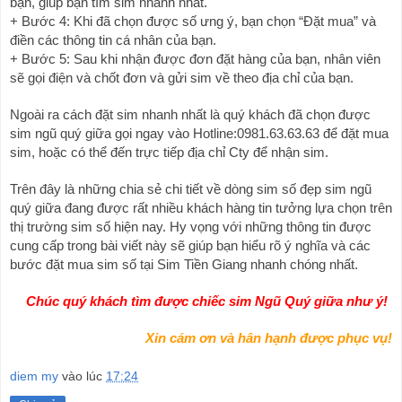
bạn, giúp bạn tìm sim nhanh nhất.
+ Bước 4: Khi đã chọn được số ưng ý, bạn chọn “Đặt mua” và 
điền các thông tin cá nhân của bạn.
+ Bước 5: Sau khi nhận được đơn đặt hàng của bạn, nhân viên 
sẽ gọi điện và chốt đơn và gửi sim về theo địa chỉ của bạn.
Ngoài ra cách đặt sim nhanh nhất là quý khách đã chọn được 
sim 
ngũ quý giữa
 gọi ngay vào Hotline:0981.63.63.63 để đặt mua 
sim, hoặc có thể đến trực tiếp địa chỉ Cty để nhận sim.
Trên đây là những chia sẻ chi tiết về dòng sim số đẹp sim 
ngũ 
quý giữa
 đang được rất nhiều khách hàng tin tưởng lựa chọn trên 
thị trường sim số hiện nay. Hy vọng với những thông tin được 
cung cấp trong bài viết này sẽ giúp bạn hiểu rõ ý nghĩa và các 
bước đặt mua sim số tại Sim Tiền Giang nhanh chóng nhất.
   Chúc quý khách tìm được chiếc sim Ngũ Quý giữa như ý!
Xin cám ơn và hân hạnh được phục vụ!
diem my
vào lúc
17:24