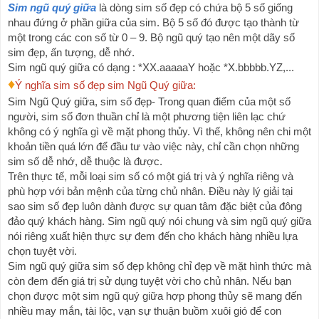
Sim ngũ quý giữa
 là dòng sim số đẹp có chứa bộ 5 số giống 
nhau đứng ở phần giữa của sim. Bộ 5 số đó được tạo thành từ 
một trong các con số từ 0 – 9. Bộ ngũ quý tạo nên một dãy số 
sim đẹp, ấn tượng, dễ nhớ.
Sim ngũ quý giữa có dạng : *XX.aaaaaY hoặc *X.bbbbb.YZ,...
♦
Ý nghĩa sim số đẹp sim Ngũ Quý giữa:
Sim Ngũ Quý giữa, sim số đẹp- Trong quan điểm của một số 
người, sim số đơn thuần chỉ là một phương tiện liên lạc chứ 
không có ý nghĩa gì về mặt phong thủy. Vì thế, không nên chi một 
khoản tiền quá lớn để đầu tư vào việc này, chỉ cần chọn những 
sim số dễ nhớ, dễ thuộc là được.
Trên thực tế, mỗi loại sim số có một giá trị và ý nghĩa riêng và 
phù hợp với bản mệnh của từng chủ nhân. Điều này lý giải tại 
sao sim số đẹp luôn dành được sự quan tâm đặc biệt của đông 
đảo quý khách hàng. Sim ngũ quý nói chung và sim ngũ quý giữa 
nói riêng xuất hiện thực sự đem đến cho khách hàng nhiều lựa 
chọn tuyệt vời.
Sim ngũ quý giữa sim số đẹp không chỉ đẹp về mặt hình thức mà 
còn đem đến giá trị sử dụng tuyệt vời cho chủ nhân. Nếu bạn 
chọn được một sim ngũ quý giữa hợp phong thủy sẽ mang đến 
nhiều may mắn, tài lộc, vạn sự thuận buồm xuôi gió để con 