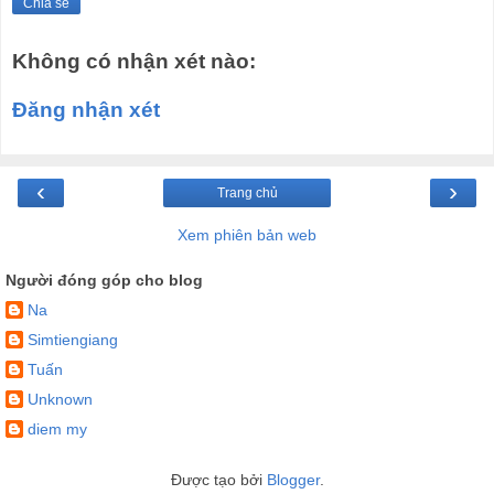
Chia sẻ
Không có nhận xét nào:
Đăng nhận xét
‹
›
Trang chủ
Xem phiên bản web
Người đóng góp cho blog
Na
Simtiengiang
Tuấn
Unknown
diem my
Được tạo bởi
Blogger
.