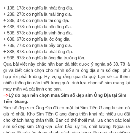
+ 138, 178: có nghĩa là nhất ông địa.
+ 238, 278: có nghĩa là mãi ông địa.
+ 338, 378: có nghĩa là tài ông địa.
+ 438, 478: có nghĩa là bốn ông địa.
+ 538, 578: có nghĩa là sinh ông địa.
+ 638, 678: có nghĩa là lộc ông địa.
+ 738, 778: có nghĩa là bảy ông địa.
+ 838, 878: có nghĩa là phát ông địa.
+ 938, 978: có nghĩa là ông địa trường tồn.
Qua bài viết này chắc hẳn bạn đã biết được ý nghĩa số 38, 78 là 
gì và biết cách chọn cho mình số sim ông địa sim số đẹp  phù 
hợp rồi phải không. Hy vọng rằng qua đó quý bạn sẽ có thêm 
nhiều thông tin cần thiết trong quá trình lựa chọn số sim mang lại 
may mắn và cát lành cho bạn.
=>
Lý do bạn nên chọn mua Sim số đẹp sim Ông Địa tại Sim 
Tiền  Giang.
Sim số đẹp sim Ông Địa đã có mặt tại Sim Tiền Giang là sim có 
giá rẻ nhất. Kho Sim Tiền Giang đang triển khai rất nhiều ưu đãi 
cho khách hàng thân thiết. Bạn có thể thoải mái lựa chọn các loại 
sim số đẹp sim 
Ông Địa
  đảm bảo  uy tín, chất lượng. Ngoài ra 
chúng tôi còn áp dụng chính sách giao hàng tận nhà cho những 