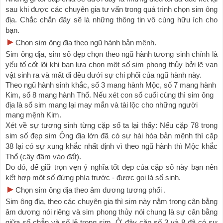
sau khi được các chuyên gia tư vấn trong quá trình chọn sim ông 
địa. Chắc chắn đây sẽ là những thông tin vô cùng hữu ích cho 
bạn.
►
Chọn sim ông địa theo ngũ hành bản mệnh.
Sim ông địa, sim số đẹp chọn theo ngũ hành tương sinh chính là 
yếu tố cốt lõi khi bạn lựa chọn một số sim phong thủy bởi lẽ vạn 
vật sinh ra và mất đi đều dưới sự chi phối của ngũ hành này.
Theo ngũ hành sinh khắc, số 3 mang hành Mộc, số 7 mang hành 
Kim, số 8 mang hành Thổ. Nếu xét con số cuối cùng thì sim ông 
địa là số sim mang lại may mắn và tài lộc cho những người 
mang mệnh Kim.
Xét về sự tương sinh từng cặp số ta lại thấy: Nếu cặp 78 trong 
sim số đẹp sim Ông địa lớn đã có sự hài hòa bản mệnh thì cặp 
38 lại có sự xung khắc nhất định vì theo ngũ hành thì Mộc khắc 
Thổ (cây đâm vào đất).
Do đó, để giữ trọn vẹn ý nghĩa tốt đẹp của cặp số này bạn nên 
kết hợp một số đứng phía trước - được gọi là số sinh.
►
Chọn sim ông địa theo âm dương tương phối
 .
Sim ông địa, theo các chuyên gia thì sim này nằm trong cân bằng 
âm dương nói riêng và sim phong thủy nói chung là sự cân bằng 
giữa số chẵn và số lẻ trong sim. Ở đây cặp số 3 và 8 đã có sự 