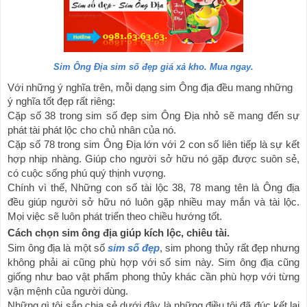
Sim Ông Địa sim số đẹp giá xả kho. Mua ngay.
Với những ý nghĩa trên, mỗi dạng sim Ông địa đều mang những 
ý nghĩa tốt đẹp rất riêng:
Cặp số 38 trong sim số đẹp sim Ông Địa nhỏ sẽ mang đến sự 
phát tài phát lộc cho chủ nhân của nó.
Cặp số 78 trong sim Ông Địa lớn với 2 con số liên tiếp là sự kết 
hợp nhịp nhàng. Giúp cho người sở hữu nó gặp được suôn sẻ, 
có cuộc sống phú quý thịnh vượng.
Chính vì thế, Những con số tài lộc 38, 78 mang tên là Ông địa 
đều giúp người sở hữu nó luôn gặp nhiều may mắn và tài lộc. 
Mọi việc sẽ luôn phát triển theo chiều hướng tốt.
Cách chọn sim ông địa giúp kích lộc, chiêu tài.
Sim ông địa là một số 
sim số đẹp
, sim phong thủy rất đẹp nhưng 
không phải ai cũng phù hợp với số sim này. Sim ông địa cũng 
giống như bao vật phẩm phong thủy khác cần phù hợp với từng 
vận mệnh của người dùng.
Những gì tôi sắp chia sẻ dưới đây là những điều tôi đã đúc kết lại 