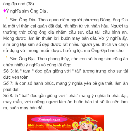
ông địa nhỏ (38).
♦
Ý nghĩa sim Ông Địa .
Sim Ông Địa- Theo quan niệm người phương Đông, ông Địa 
là một vị thần cai quản đất đai, rất hiền từ và nhân hậu. Người ta 
thường thờ cúng ông địa nhằm cầu sự, cầu tài, cầu bình an. 
Mong được làm ăn thuận lợi, buôn may bán đắt. Với ý nghĩa ấy, 
sim ông Địa sim số đẹp được rất nhiều người yêu thích và chọn 
sử dụng với mong muốn được hưởng lộc mà Ông Địa ban cho.
Sim Ông Địa- Theo phong thủy, các con số trong sim cũng ẩn 
chứa nhiều ý nghĩa vô cùng tốt đẹp:
Số 3: là “ tam “ đọc gần giống với “ tài” tượng trưng cho sự tài 
đức vẹn toàn.
Số 7: là con số hạnh phúc, mang ý nghĩa yên bề gia thất, làm ăn 
phát đạt.
Số 8: là “ bát” đọc gần giống với “ phát” mang ý nghĩa là phát đạt, 
may mắn, với những người làm ăn buôn bán thì sẽ ăn nên làm 
ra, buôn may bán đắt.