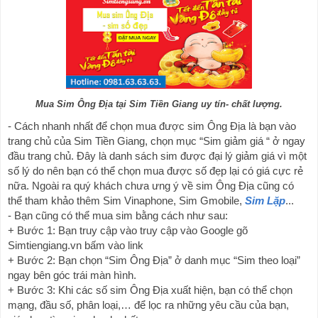
Mua Sim Ông Địa tại Sim Tiền Giang uy tín- chất lượng.
- Cách nhanh nhất để chọn mua được sim 
Ông Địa
 là bạn vào 
trang chủ của Sim Tiền Giang, chọn mục “Sim giảm giá “ ở ngay 
đầu trang chủ. Đây là danh sách sim được đại lý giảm giá vì một 
số lý do nên bạn có thể chọn mua được số đẹp lại có giá cực rẻ 
nữa. Ngoài ra quý khách chưa ưng ý về sim Ông Địa cũng có 
thể tham khảo thêm Sim Vinaphone, Sim Gmobile, 
Sim Lặp
... 
- Bạn cũng có thể mua sim bằng cách như sau:
+ Bước 1: Bạn truy cập vào truy cập vào Google gõ 
Simtiengiang.vn bấm vào link
+ Bước 2: Bạn chọn “Sim Ông Địa” ở danh mục “Sim theo loại” 
ngay bên góc trái màn hình.
+ Bước 3: Khi các số sim 
Ông Địa
 xuất hiện, bạn có thể chọn 
mạng, đầu số, phân loại,… để lọc ra những yêu cầu của bạn, 