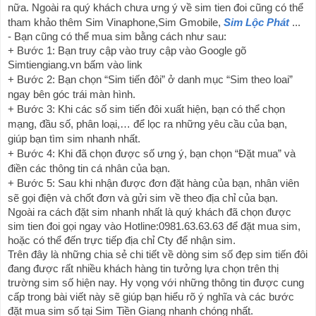
nữa. Ngoài ra quý khách chưa ưng ý về sim tien đoi cũng có thể 
tham khảo thêm Sim Vinaphone,Sim Gmobile, 
Sim Lộc Phát
 ... 
- Bạn cũng có thể mua sim bằng cách như sau:
+ Bước 1: Bạn truy cập vào truy cập vào Google gõ 
Simtiengiang.vn bấm vào link
+ Bước 2: Bạn chọn “Sim tiến đôi” ở danh mục “Sim theo loai” 
ngay bên góc trái màn hình.
+ Bước 3: Khi các số sim tiến đôi xuất hiện, bạn có thể chọn 
mạng, đầu số, phân loại,… để lọc ra những yêu cầu của bạn, 
giúp bạn tìm sim nhanh nhất.
+ Bước 4: Khi đã chọn được số ưng ý, bạn chọn “Đặt mua” và 
điền các thông tin cá nhân của bạn.
+ Bước 5: Sau khi nhận được đơn đặt hàng của bạn, nhân viên 
sẽ gọi điện và chốt đơn và gửi sim về theo địa chỉ của bạn.
Ngoài ra cách đặt sim nhanh nhất là quý khách đã chọn được 
sim tien đoi gọi ngay vào Hotline:0981.63.63.63 để đặt mua sim, 
hoặc có thể đến trực tiếp địa chỉ Cty để nhận sim.
Trên đây là những chia sẻ chi tiết về dòng sim số đẹp sim tiến đôi 
đang được rất nhiều khách hàng tin tưởng lựa chọn trên thị 
trường sim số hiện nay. Hy vọng với những thông tin được cung 
cấp trong bài viết này sẽ giúp bạn hiểu rõ ý nghĩa và các bước 
đặt mua sim số tại Sim Tiền Giang nhanh chóng nhất.