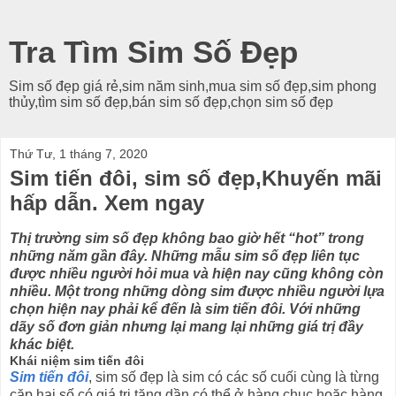
Tra Tìm Sim Số Đẹp
Sim số đẹp giá rẻ,sim năm sinh,mua sim số đẹp,sim phong
thủy,tìm sim số đẹp,bán sim số đẹp,chọn sim số đẹp
Thứ Tư, 1 tháng 7, 2020
Sim tiến đôi, sim số đẹp,Khuyến mãi
hấp dẫn. Xem ngay
Thị trường sim số đẹp không bao giờ hết “hot” trong
những năm gần đây. Những mẫu sim số đẹp liên tục
được nhiều người hỏi mua và hiện nay cũng không còn
nhiều. Một trong những dòng sim được nhiều người lựa
chọn hiện nay phải kể đến là sim tiến đôi. Với những
dãy số đơn giản nhưng lại mang lại những giá trị đầy
khác biệt.
Khái niệm sim tiến đôi
Sim tiến đôi
, sim số đẹp là sim có các số cuối cùng là từng
cặp hai số có giá trị tăng dần có thể ở hàng chục hoặc hàng