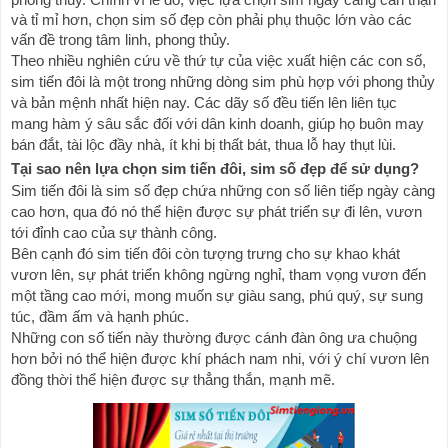
và tỉ mỉ hơn, chọn sim số đẹp còn phải phụ thuộc lớn vào các 
vấn đề trong tâm linh, phong thủy.
Theo nhiều nghiên cứu về thứ tự của việc xuất hiện các con số, 
sim tiến đôi là một trong những dòng sim phù hợp với phong thủy 
và bản mệnh nhất hiện nay. Các dãy số đều tiến lên liên tục 
mang hàm ý sâu sắc đối với dân kinh doanh, giúp họ buôn may 
bán đắt, tài lộc đầy nhà, ít khi bị thất bát, thua lỗ hay thụt lùi.
Tại sao nên lựa chọn sim tiến đôi, sim số đẹp để sử dụng?
Sim tiến đôi là sim số đẹp chứa những con số liên tiếp ngày càng 
cao hơn, qua đó nó thể hiện được sự phát triển sự đi lên, vươn 
tới đỉnh cao của sự thành công.
Bên cạnh đó sim tiến đôi còn tượng trưng cho sự khao khát 
vươn lên, sự phát triển không ngừng nghỉ, tham vọng vươn đến 
một tầng cao mới, mong muốn sự giàu sang, phú quý, sự sung 
túc, đầm ấm và hạnh phúc.
Những con số tiến này thường được 
cánh
 đàn ông ưa chuộng 
hơn bởi nó thể hiện được khí phách nam nhi, với ý chí vươn lên 
đồng thời thể hiện được sự thẳng thắn, mạnh mẽ.